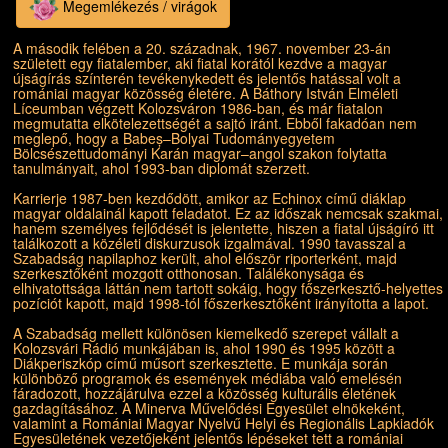
Megemlékezés / virágok
A második felében a 20. századnak, 1967. november 23-án
született egy fiatalember, aki fiatal korától kezdve a magyar
újságírás színterén tevékenykedett és jelentős hatással volt a
romániai magyar közösség életére. A Báthory István Elméleti
Líceumban végzett Kolozsváron 1986-ban, és már fiatalon
megmutatta elkötelezettségét a sajtó iránt. Ebből fakadóan nem
meglepő, hogy a Babeș–Bolyai Tudományegyetem
Bölcsészettudományi Karán magyar–angol szakon folytatta
tanulmányait, ahol 1993-ban diplomát szerzett.
Karrierje 1987-ben kezdődött, amikor az Echinox című diáklap
magyar oldalainál kapott feladatot. Ez az időszak nemcsak szakmai,
hanem személyes fejlődését is jelentette, hiszen a fiatal újságíró itt
találkozott a közéleti diskurzusok izgalmával. 1990 tavasszal a
Szabadság napilaphoz került, ahol először riporterként, majd
szerkesztőként mozgott otthonosan. Találékonysága és
elhivatottsága láttán nem tartott sokáig, hogy főszerkesztő-helyettes
pozíciót kapott, majd 1998-tól főszerkesztőként irányította a lapot.
A Szabadság mellett különösen kiemelkedő szerepet vállalt a
Kolozsvári Rádió munkájában is, ahol 1990 és 1995 között a
Diákperiszkóp című műsort szerkesztette. E munkája során
különböző programok és események médiába való emelésén
fáradozott, hozzájárulva ezzel a közösség kulturális életének
gazdagításához. A Minerva Művelődési Egyesület elnökeként,
valamint a Romániai Magyar Nyelvű Helyi és Regionális Lapkiadók
Egyesületének vezetőjeként jelentős lépéseket tett a romániai