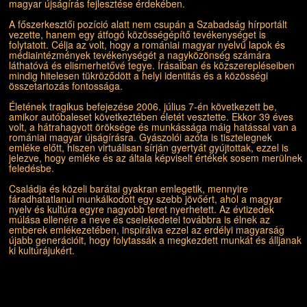
magyar újságírás fejlesztése érdekében.
A főszerkesztői pozíció alatt nem csupán a Szabadság hírportált
vezette, hanem egy átfogó közösségépítő tevékenységet is
folytatott. Célja az volt, hogy a romániai magyar nyelvű lapok és
médiaintézmények tevékenységét a nagyközönség számára
láthatóvá és elismerhetővé tegye. Írásaiban és közszerepléseiben
mindig hitelesen tükröződött a helyi identitás és a közösségi
összetartozás fontossága.
Életének tragikus befejezése 2006. július 7-én következett be,
amikor autóbaleset következtében életét vesztette. Ekkor 39 éves
volt, a hátrahagyott öröksége és munkássága máig hatással van a
romániai magyar újságírásra. Gyászolói azóta is tisztelegnek
emléke előtt, hiszen virtuálisan sírján gyertyát gyújtottak, ezzel is
jelezve, hogy emléke és az általa képviselt értékek sosem merülnek
feledésbe.
Családja és közeli barátai gyakran emlegetik, mennyire
fáradhatatlanul munkálkodott egy szebb jövőért, ahol a magyar
nyelv és kultúra egyre nagyobb teret nyerhetett. Az évtizedek
múlása ellenére a neve és cselekedetei továbbra is élnek az
emberek emlékezetében, inspirálva ezzel az erdélyi magyarság
újabb generációit, hogy folytassák a megkezdett munkát és álljanak
ki kultúrájukért.