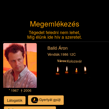
Megemlékezés
Tégedet feledni nem lehet,
Míg élünk ide hív a szeretet.
Balló Áron
Véndiák:
1986 12C
Város:
Kolozsvár
* 1967 † 2006
Gyertyát gyújt
Látogatók