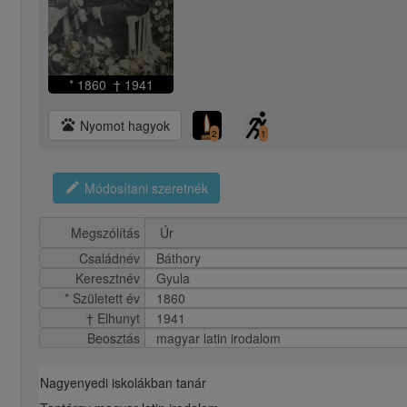
* 1860 † 1941
pets
Nyomot hagyok
2
1
edit
Módosítani szeretnék
Megszólítás
Családnév
Báthory
Keresztnév
Gyula
* Született év
1860
† Elhunyt
1941
Beosztás
magyar latin irodalom
Nagyenyedi iskolákban tanár