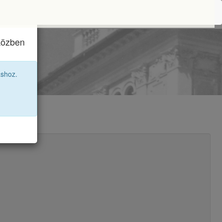
iközben
áshoz.