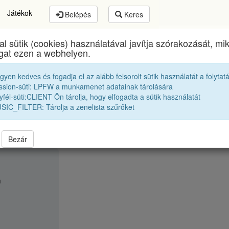
Játékok
Belépés
Keres
al sütik (cookies) használatával javítja szórakozását, m
Bethlen Gábor Kollégium
egykori diákjai
ogat ezen a webhelyen.
egyen kedves és fogadja el az alább felsorolt sütik használatát a folytat
Tanári kar
Báthory Gyula
ssion-süti: LPFW a munkamenet adatainak tárolására
fél-süti:CLIENT Ön tárolja, hogy elfogadta a sütik használatát
SIC_FILTER: Tárolja a zenelista szűrőket
Bezár
m