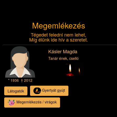
Megemlékezés
Tégedet feledni nem lehet,
Míg élünk ide hív a szeretet.
Kásler Magda
Tanár ének, cselló
* 1936 † 2012
Gyertyát gyújt
Látogatók
Megemlékezés / virágok