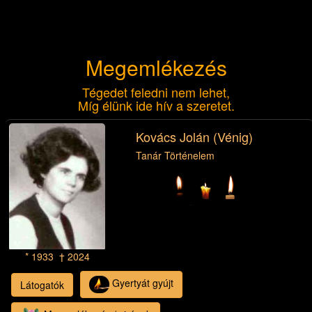
Megemlékezés
Tégedet feledni nem lehet,
Míg élünk ide hív a szeretet.
Kovács Jolán (Vénig)
Tanár Történelem
* 1933 † 2024
Gyertyát gyújt
Látogatók