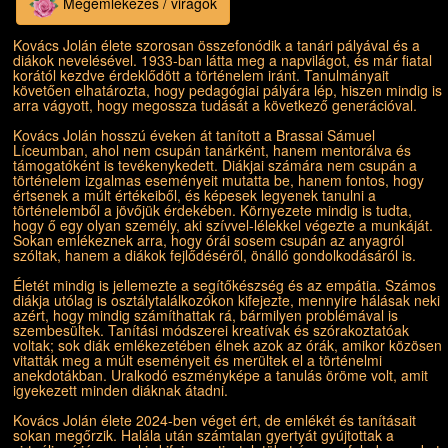
Megemlékezés / virágok
Kovács Jolán élete szorosan összefonódik a tanári pályával és a
diákok nevelésével. 1933-ban látta meg a napvilágot, és már fiatal
korától kezdve érdeklődött a történelem iránt. Tanulmányait
követően elhatározta, hogy pedagógiai pályára lép, hiszen mindig is
arra vágyott, hogy megossza tudását a következő generációval.
Kovács Jolán hosszú éveken át tanított a Brassai Sámuel
Líceumban, ahol nem csupán tanárként, hanem mentorálva és
támogatóként is tevékenykedett. Diákjai számára nem csupán a
történelem izgalmas eseményeit mutatta be, hanem fontos, hogy
értsenek a múlt értékeiből, és képesek legyenek tanulni a
történelemből a jövőjük érdekében. Környezete mindig is tudta,
hogy ő egy olyan személy, aki szívvel-lélekkel végezte a munkáját.
Sokan emlékeznek arra, hogy órái sosem csupán az anyagról
szóltak, hanem a diákok fejlődéséről, önálló gondolkodásáról is.
Életét mindig is jellemezte a segítőkészség és az empátia. Számos
diákja utólag is osztálytalálkozókon kifejezte, mennyire hálásak neki
azért, hogy mindig számíthattak rá, bármilyen problémával is
szembesültek. Tanítási módszerei kreatívak és szórakoztatóak
voltak; sok diák emlékezetében élnek azok az órák, amikor közösen
vitatták meg a múlt eseményeit és merültek el a történelmi
anekdotákban. Uralkodó eszményképe a tanulás öröme volt, amit
igyekezett minden diáknak átadni.
Kovács Jolán élete 2024-ben véget ért, de emlékét és tanításait
sokan megőrzik. Halála után számtalan gyertyát gyújtottak a