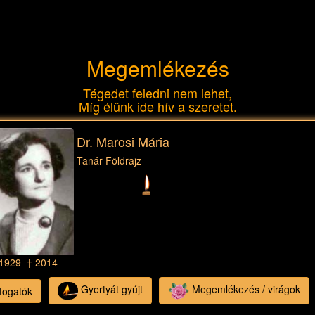
Megemlékezés
Tégedet feledni nem lehet,
Míg élünk ide hív a szeretet.
Dr. Marosi Mária
Tanár Földrajz
 1929 † 2014
Gyertyát gyújt
Megemlékezés / virágok
togatók