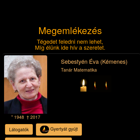
Megemlékezés
Tégedet feledni nem lehet,
Míg élünk ide hív a szeretet.
Sebestyén Éva (Kémenes)
Tanár Matematika
* 1948 † 2017
Gyertyát gyújt
Látogatók