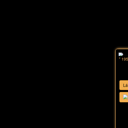
* 19
Lá