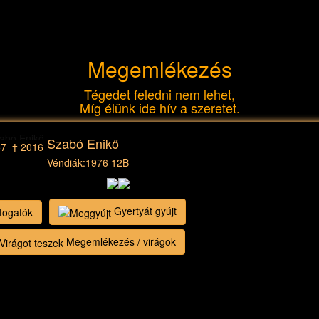
Megemlékezés
Tégedet feledni nem lehet,
Míg élünk ide hív a szeretet.
Szabó Enikő
57 † 2016
Véndiák:
1976 12B
Gyertyát gyújt
togatók
Megemlékezés / virágok