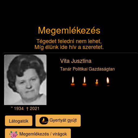
Megemlékezés
Tégedet feledni nem lehet,
Míg élünk ide hív a szeretet.
Vita Jusztina
Tanár Politikai Gazdaságtan
* 1934 † 2021
Gyertyát gyújt
Látogatók
Megemlékezés / virágok