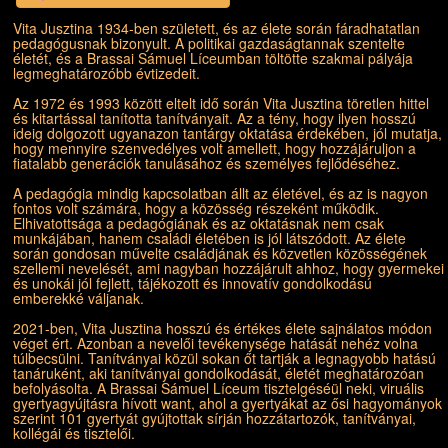
Vita Jusztina 1934-ben született, és az élete során fáradhatatlan
pedagógusnak bizonyult. A politikai gazdaságtannak szentelte
életét, és a Brassai Sámuel Líceumban töltötte szakmai pályája
legmeghatározóbb évtizedeit.
Az 1972 és 1993 között eltelt idő során Vita Jusztina töretlen hittel
és kitartással tanította tanítványait. Az a tény, hogy ilyen hosszú
ideig dolgozott ugyanazon tantárgy oktatása érdekében, jól mutatja,
hogy mennyire szenvedélyes volt amellett, hogy hozzájáruljon a
fiatalabb generációk tanulásához és személyes fejlődéséhez.
A pedagógia mindig kapcsolatban állt az életével, és az is nagyon
fontos volt számára, hogy a közösség részeként működik.
Elhivatottsága a pedagógiának és az oktatásnak nem csak
munkájában, hanem családi életében is jól látszódott. Az élete
során gondosan művelte családjának és közvetlen közösségének
szellemi nevelését, ami nagyban hozzájárult ahhoz, hogy gyermekei
és unokái jól fejlett, tájékozott és innovatív gondolkodású
emberekké váljanak.
2021-ben, Vita Jusztina hosszú és értékes élete sajnálatos módon
véget ért. Azonban a nevelői tevékenysége hatását nehéz volna
túlbecsülni. Tanítványai közül sokan őt tartják a legnagyobb hatású
tanáruként, aki tanítványai gondolkodását, életét meghatározóan
befolyásolta. A Brassai Sámuel Líceum tisztelgéséül neki, viruális
gyertyagyújtásra hívott want, ahol a gyertyákat az ősi hagyományok
szerint 101 gyertyát gyújtottak sírján hozzátartozók, tanítványai,
kollégái és tisztelői.