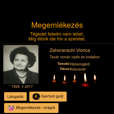
Megemlékezés
Tégedet feledni nem lehet,
Míg élünk ide hív a szeretet.
Zahoranschi Viorica
Tanár román nyelv és irodalom
Temető:
Házsongárd
Város:
Kolozsvár
* 1929 † 2017
Gyertyát gyújt
Látogatók
Megemlékezés / virágok