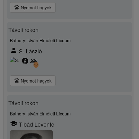
pets
Nyomot hagyok
Távoli rokon
Báthory István Elméleti Líceum
person
S. László
facebook
people_outline
17
pets
Nyomot hagyok
Távoli rokon
Báthory István Elméleti Líceum
school
Tibád Levente