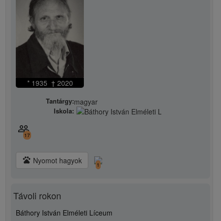
* 1935 † 2020
Tantárgy:
magyar
Iskola:
people_outline
17
pets
Nyomot hagyok
1
Távoli rokon
Báthory István Elméleti Líceum