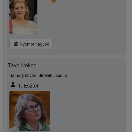
17
pets
Nyomot hagyok
Távoli rokon
Báthory István Elméleti Líceum
person
T. Eszter