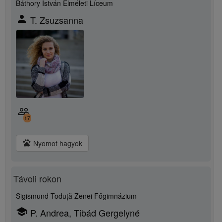
Báthory István Elméleti Líceum
person
T. Zsuzsanna
people_outline
17
pets
Nyomot hagyok
Távoli rokon
Sigismund Toduță Zenei Főgimnázium
school
P. Andrea, Tibád Gergelyné