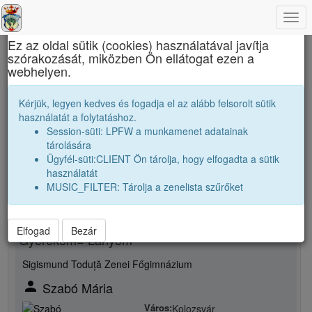
Togg
×
navi
Ez az oldal sütik (cookies) használatával javítja
szórakozását, miközben Ön ellátogat ezen a
Református Kollégium
webhelyen.
Szabó László
Kérjük, legyen kedves és fogadja el az alább felsorolt sütik
használatát a folytatáshoz.
Session-süti: LPFW a munkamenet adatainak
person
whatshot
tárolására
Ügyfél-süti:CLIENT Ön tárolja, hogy elfogadta a sütik
Új rokonsági kapcsolat megjelölése
használatát
MUSIC_FILTER: Tárolja a zenelista szűrőket
Rokon neme
Elfogad
Bezár
Gyerekem= Lányom
Sigismund Toduță Zenei Főgimnázium
person
Szabó Mária
Város:
Kolozsvár