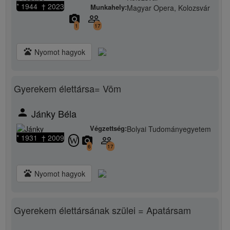
* 1944 † 2023
Munkahely:
Magyar Opera, Kolozsvár
camera_alt
people_outline
1
17
pets
Nyomot hagyok
Gyerekem élettársa= Vöm
person
Jánky Béla
Végzettség:
Bolyai Tudományegyetem
* 1931 † 2009
camera_alt
people_outline
W
6
17
pets
Nyomot hagyok
Gyerekem élettársának szülei = Apatársam