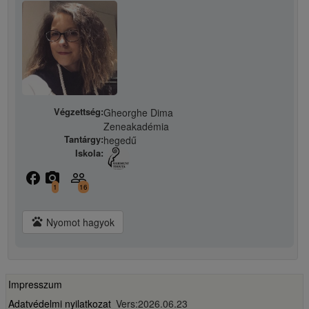
Végzettség:
Gheorghe Dima
Zeneakadémia
Tantárgy:
hegedű
Iskola:
facebook
camera_alt
people_outline
1
16
pets
Nyomot hagyok
Impresszum
Adatvédelmi nyilatkozat
Vers:2026.06.23