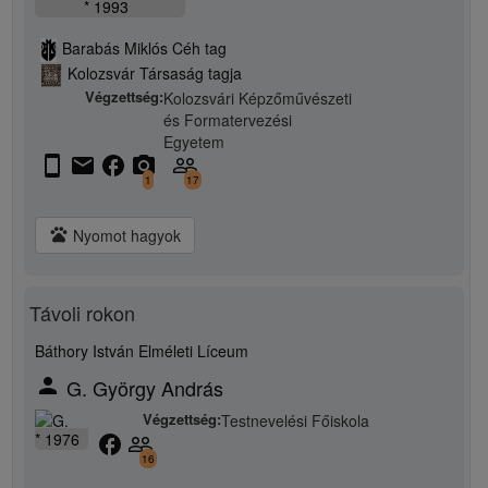
* 1993
Barabás Miklós Céh tag
Kolozsvár Társaság tagja
Végzettség:
Kolozsvári Képzőművészeti
és Formatervezési
Egyetem
stay_current_portrait
email
facebook
camera_alt
people_outline
1
17
pets
Nyomot hagyok
Távoli rokon
Báthory István Elméleti Líceum
person
G. György András
Végzettség:
Testnevelési Főiskola
* 1976
facebook
people_outline
16