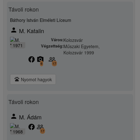
Távoli rokon
Báthory István Elméleti Líceum
person
M. Katalin
Város:
Kolozsvár
* 1971
Végzettség:
Műszaki Egyetem,
Kolozsvár 1999
facebook
camera_alt
people_outline
6
17
pets
Nyomot hagyok
Távoli rokon
person
M. Ádám
facebook
people_outline
* 1968
17