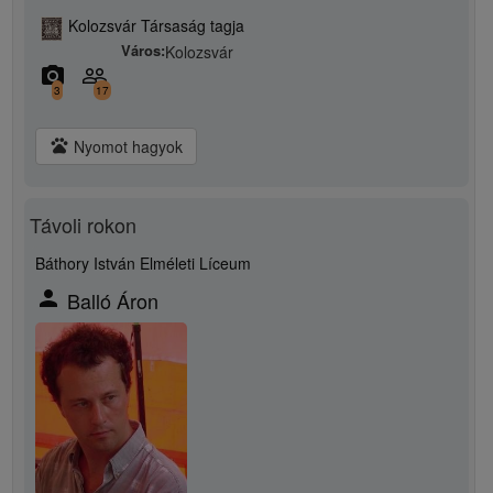
Kolozsvár Társaság tagja
Város:
Kolozsvár
camera_alt
people_outline
3
17
pets
Nyomot hagyok
Távoli rokon
Báthory István Elméleti Líceum
person
Balló Áron