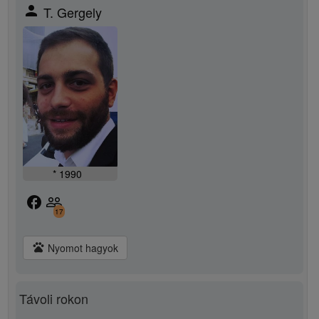
person
T. Gergely
* 1990
facebook
people_outline
17
pets
Nyomot hagyok
Távoli rokon