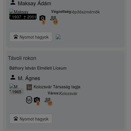
person
Maksay Ádám
Végzettség:
építészmérnök
* 1937 † 2001
camera_alt
people_outline
1
17
pets
Nyomot hagyok
Távoli rokon
Báthory István Elméleti Líceum
person
M. Ágnes
Kolozsvár Társaság tagja
* 1965
Város:
Kolozsvár
camera_alt
people_outline
W
2
17
pets
Nyomot hagyok