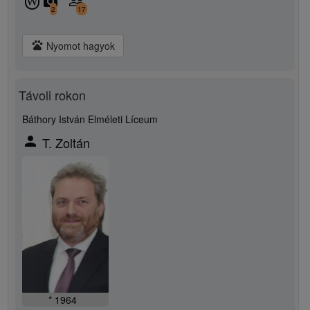
camera_alt
people_outline
W
2
17
pets
Nyomot hagyok
Távoli rokon
Báthory István Elméleti Líceum
person
T. Zoltán
* 1964