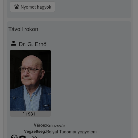
pets
Nyomot hagyok
Távoli rokon
person
Dr. G. Ernő
* 1931
Város:
Kolozsvár
Végzettség:
Bolyai Tudományegyetem