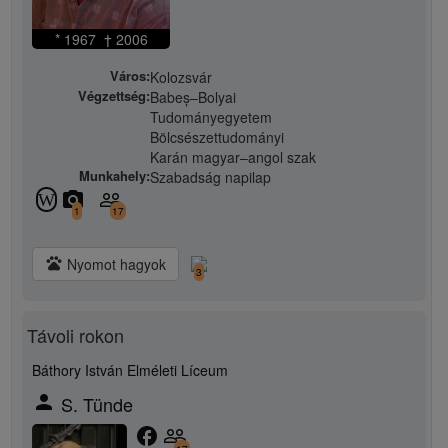
* 1967 † 2006
Város:
Kolozsvár
Végzettség:
Babeș–Bolyai
Tudományegyetem
Bölcsészettudományi
Karán magyar–angol szak
Munkahely:
Szabadság napilap
camera_alt
people_outline
W
1
17
pets
Nyomot hagyok
3
Távoli rokon
Báthory István Elméleti Líceum
person
S. Tünde
facebook
people_outline