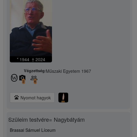
* 1944 † 2024
Végzettség:
Műszaki Egyetem 1967
camera_alt
people_outline
W
2
6
pets
Nyomot hagyok
Szüleim testvére= Nagybátyám
Brassai Sámuel Líceum