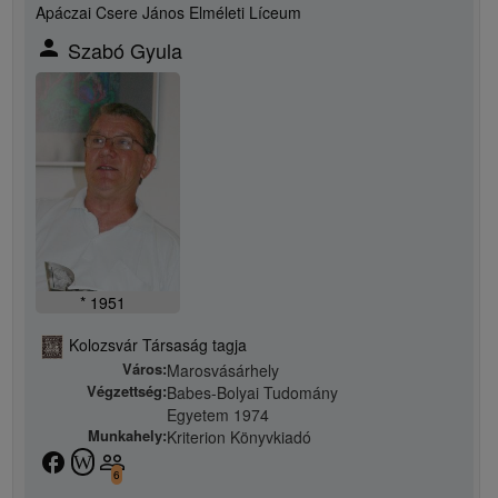
Apáczai Csere János Elméleti Líceum
person
Szabó Gyula
* 1951
Kolozsvár Társaság tagja
Város:
Marosvásárhely
Végzettség:
Babes-Bolyai Tudomány
Egyetem 1974
Munkahely:
Kriterion Könyvkiadó
facebook
people_outline
W
6