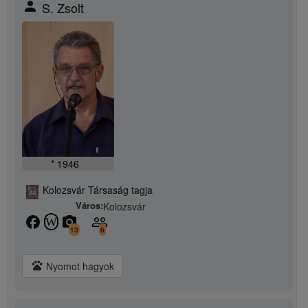
person
S. Zsolt
* 1946
Kolozsvár Társaság tagja
Város:
Kolozsvár
facebook
camera_alt
people_outline
W
13
6
pets
Nyomot hagyok