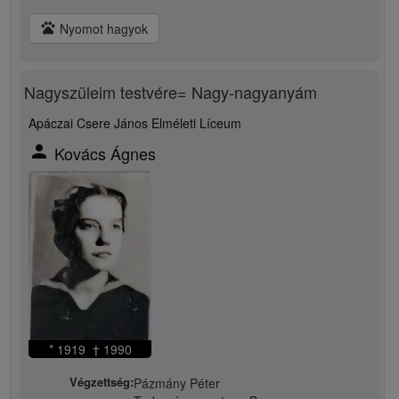
pets
Nyomot hagyok
Nagyszüleim testvére= Nagy-nagyanyám
Apáczai Csere János Elméleti Líceum
person
Kovács Ágnes
* 1919 † 1990
Végzettség:
Pázmány Péter