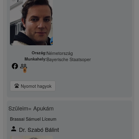
Ország:
Németország
Munkahely:
Bayerische Staatsoper
facebook
people_outline
6
pets
Nyomot hagyok
Szüleim= Apukám
Brassai Sámuel Líceum
person
Dr. Szabó Bálint