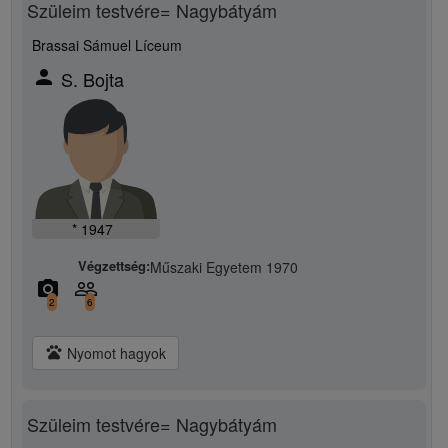
Szüleim testvére= Nagybátyám
Brassai Sámuel Líceum
person
S. Bojta
* 1947
Végzettség:
Műszaki Egyetem 1970
camera_alt
people_outline
2
6
pets
Nyomot hagyok
Szüleim testvére= Nagybátyám