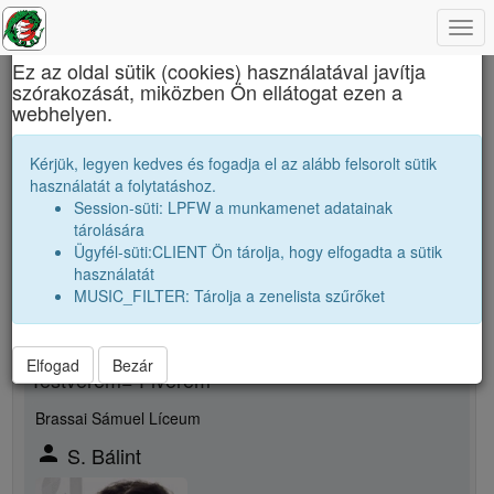
Togg
×
navi
Ez az oldal sütik (cookies) használatával javítja
szórakozását, miközben Ön ellátogat ezen a
Báthory István Elméleti Líceum
webhelyen.
H. Csilla
Kérjük, legyen kedves és fogadja el az alább felsorolt sütik
használatát a folytatáshoz.
Session-süti: LPFW a munkamenet adatainak
person
tárolására
Ügyfél-süti:CLIENT Ön tárolja, hogy elfogadta a sütik
Új rokonsági kapcsolat megjelölése
használatát
MUSIC_FILTER: Tárolja a zenelista szűrőket
Rokon neme
Elfogad
Bezár
Testvérem= Fivérem
Brassai Sámuel Líceum
person
S. Bálint