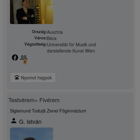
Ország:
Ausztria
Város:
Bécs
Végzettség:
Universität für Musik und
darstellende Kunst Wien
facebook
people_outline
4
pets
Nyomot hagyok
Testvérem= Fivérem
Sigismund Toduță Zenei Főgimnázium
person
G. István