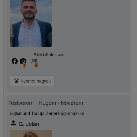
Város:
Kolozsvár
facebook
camera_alt
people_outline
2
4
pets
Nyomot hagyok
Testvérem= Hugom / Növérem
Sigismund Toduță Zenei Főgimnázium
person
G. Jolán