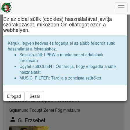
Togg
×
navi
Ez az oldal sütik (cookies) használatával javítja
szórakozását, miközben Ön ellátogat ezen a
Báthory István Elméleti Líceum
webhelyen.
G. Imre
Kérjük, legyen kedves és fogadja el az alább felsorolt sütik
használatát a folytatáshoz.
Session-süti: LPFW a munkamenet adatainak
person
tárolására
Ügyfél-süti:CLIENT Ön tárolja, hogy elfogadta a sütik
Új rokonsági kapcsolat megjelölése
használatát
MUSIC_FILTER: Tárolja a zenelista szűrőket
Rokon neme
Elfogad
Bezár
Testvérem= Hugom / Növérem
Sigismund Toduță Zenei Főgimnázium
person
G. Erzsébet