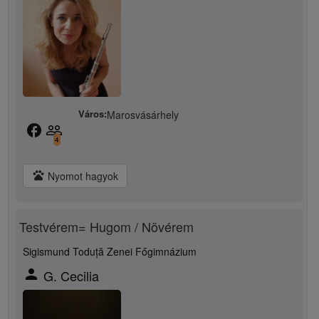
Város:
Marosvásárhely
facebook
people_outline
4
pets
Nyomot hagyok
Testvérem= Hugom / Növérem
Sigismund Toduță Zenei Főgimnázium
person
G. Cecilia