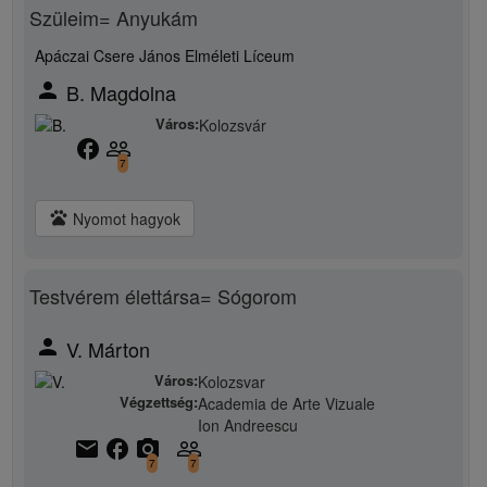
Szüleim= Anyukám
Apáczai Csere János Elméleti Líceum
person
B. Magdolna
Város:
Kolozsvár
facebook
people_outline
7
pets
Nyomot hagyok
Testvérem élettársa= Sógorom
person
V. Márton
Város:
Kolozsvar
Végzettség:
Academia de Arte Vizuale
Ion Andreescu
email
facebook
camera_alt
people_outline
7
7