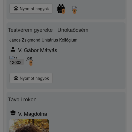
pets
Nyomot hagyok
1
1
Testvérem gyereke= Unokaöcsém
János Zsigmond Unitárius Kollégium
person
V. Gábor Mátyás
people_outline
* 2002
7
pets
Nyomot hagyok
Távoli rokon
school
V. Magdolna