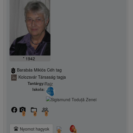
* 1942
Barabás Miklós Céh tag
Kolozsvár Társaság tagja
Tantárgy:
Rajz
Iskola:
facebook
camera_alt
folder_open
people_outline
7
2
7
pets
Nyomot hagyok
1
4