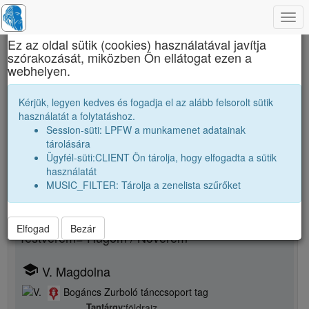
Togg
×
navi
Ez az oldal sütik (cookies) használatával javítja
szórakozását, miközben Ön ellátogat ezen a
Brassai Sámuel Líceum
webhelyen.
M. István
Kérjük, legyen kedves és fogadja el az alább felsorolt sütik
használatát a folytatáshoz.
Session-süti: LPFW a munkamenet adatainak
person
tárolására
Ügyfél-süti:CLIENT Ön tárolja, hogy elfogadta a sütik
Új rokonsági kapcsolat megjelölése
használatát
MUSIC_FILTER: Tárolja a zenelista szűrőket
Rokon neme
Elfogad
Bezár
Testvérem= Hugom / Növérem
school
V. Magdolna
Bogáncs Zurboló tánccsoport tag
Tantárgy:
földrajz