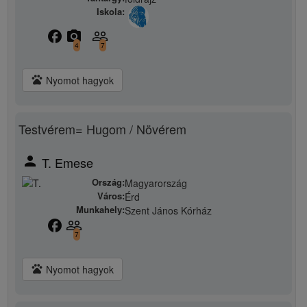
Iskola:
facebook
camera_alt
people_outline
4
7
pets
Nyomot hagyok
Testvérem= Hugom / Növérem
person
T. Emese
Ország:
Magyarország
Város:
Érd
Munkahely:
Szent János Kórház
facebook
people_outline
7
pets
Nyomot hagyok