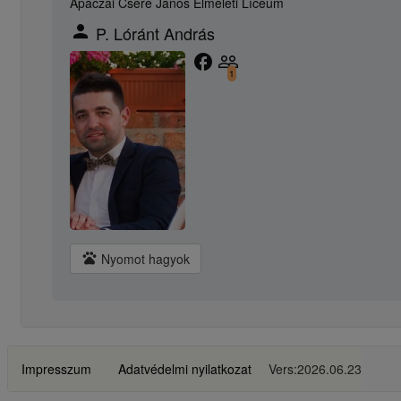
Apáczai Csere János Elméleti Líceum
person
P. Lóránt András
facebook
people_outline
1
pets
Nyomot hagyok
Impresszum
Adatvédelmi nyilatkozat
Vers:2026.06.23