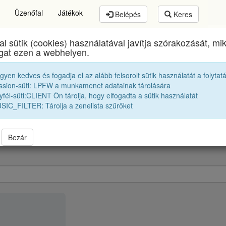
Üzenőfal
Játékok
Belépés
Keres
al sütik (cookies) használatával javítja szórakozását, m
mund Toduță Zenei Főgimnázium
egykori diákjai
20
ogat ezen a webhelyen.
egyen kedves és fogadja el az alább felsorolt sütik használatát a folytat
K. Adél Erzsébet
ssion-süti: LPFW a munkamenet adatainak tárolására
fél-süti:CLIENT Ön tárolja, hogy elfogadta a sütik használatát
SIC_FILTER: Tárolja a zenelista szűrőket
Bezár