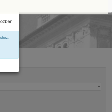
iközben
08 12B
áshoz.