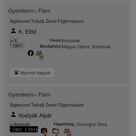
Gyerekem= Fiam
Sigismund Toduță Zenei Főgimnázium
person
K. Előd
Város:
Kolozsvár
* 1971
Munkahely:
Magyar Opera, Kolozsvár
facebook
people_outline
11
pets
Nyomot hagyok
Gyerekem= Fiam
Sigismund Toduță Zenei Főgimnázium
person
Kostyák Alpár
Végzettség:
„Gheorghe Dima
* 1957 † 2016
camera_alt
folder_open
people_outline
3
1
11