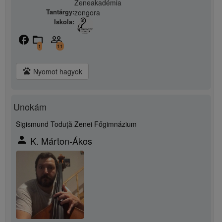
Zeneakadémia
Tantárgy:
zongora
Iskola:
facebook
folder_open
people_outline
1
11
pets
Nyomot hagyok
Unokám
Sigismund Toduță Zenei Főgimnázium
person
K. Márton-Ákos