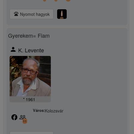
pets
Nyomot hagyok
Gyerekem= Fiam
person
K. Levente
* 1961
Város:
Kolozsvár
facebook
people_outline
11