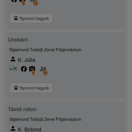
1
11
pets
Nyomot hagyok
Unokám
Sigismund Toduță Zenei Főgimnázium
person
K. Júlia
facebook
camera_alt
people_outline
1
11
pets
Nyomot hagyok
Távoli rokon
Sigismund Toduță Zenei Főgimnázium
person
K. Botond