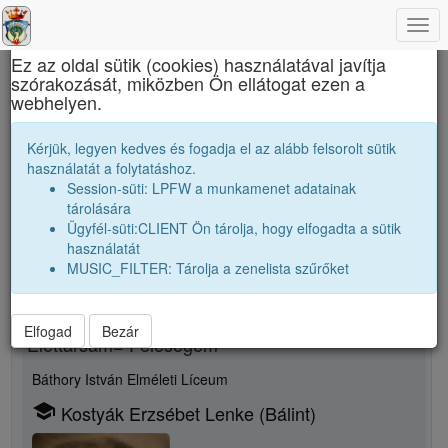
Togg
×
navi
Ez az oldal sütik (cookies) használatával javítja
szórakozását, miközben Ön ellátogat ezen a
Református Kollégium
webhelyen.
Tanári kar
Kostyák Imre
Kérjük, legyen kedves és fogadja el az alább felsorolt sütik
használatát a folytatáshoz.
Session-süti: LPFW a munkamenet adatainak
person
whatshot
folder_shared
tárolására
Ügyfél-süti:CLIENT Ön tárolja, hogy elfogadta a sütik
Új rokonsági kapcsolat megjelölése
használatát
MUSIC_FILTER: Tárolja a zenelista szűrőket
Rokon neme
Elfogad
Bezár
Élettársam= Feleségem
Báthory István Elméleti Líceum
school
Kostyák Erzsébet Lenke (Bálint)