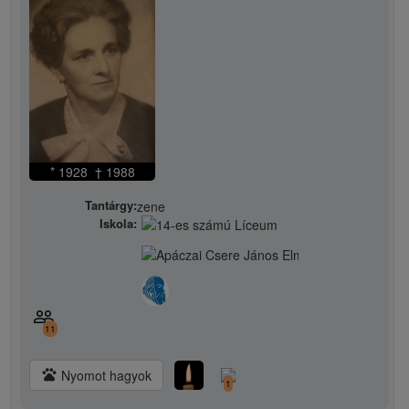
* 1928 † 1988
Tantárgy:
zene
Iskola:
people_outline
11
pets
Nyomot hagyok
1