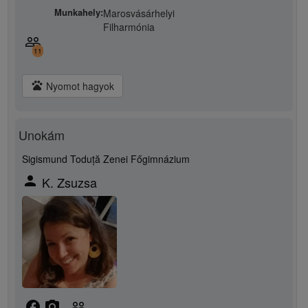
Munkahely:
Marosvásárhelyi
Filharmónia
people_outline
11
pets
Nyomot hagyok
Unokám
Sigismund Toduță Zenei Főgimnázium
person
K. Zsuzsa
facebook
camera_alt
people_outline