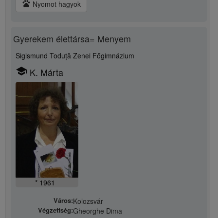
pets
Nyomot hagyok
Gyerekem élettársa= Menyem
Sigismund Toduță Zenei Főgimnázium
school
K. Márta
* 1961
Város:
Kolozsvár
Végzettség:
Gheorghe Dima