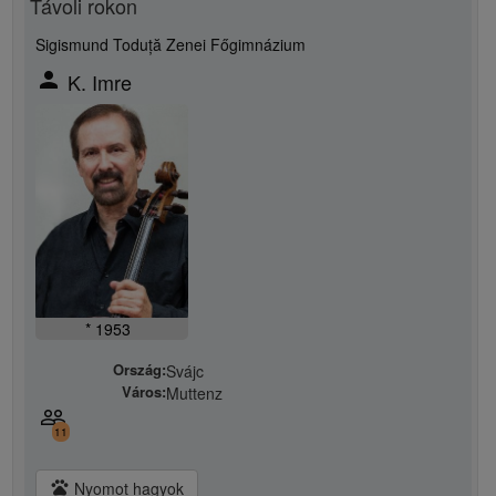
Távoli rokon
Sigismund Toduță Zenei Főgimnázium
person
K. Imre
* 1953
Ország:
Svájc
Város:
Muttenz
people_outline
11
pets
Nyomot hagyok