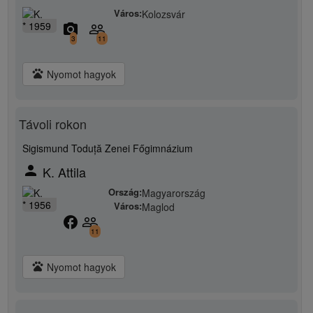
Város:
Kolozsvár
* 1959
camera_alt
people_outline
3
11
pets
Nyomot hagyok
Távoli rokon
Sigismund Toduță Zenei Főgimnázium
person
K. Attila
Ország:
Magyarország
* 1956
Város:
Maglod
facebook
people_outline
11
pets
Nyomot hagyok