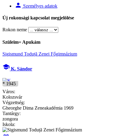
person
Személyes adatok
Új rokonsági kapcsolat megjelölése
Rokon neme
Szüleim= Apukám
Sigismund Toduță Zenei Főgimnázium
school
K. Sándor
* 1945
Város:
Kolozsvár
Végzettség:
Gheorghe Dima Zeneakadémia 1969
Tantárgy:
zongora
Iskola: