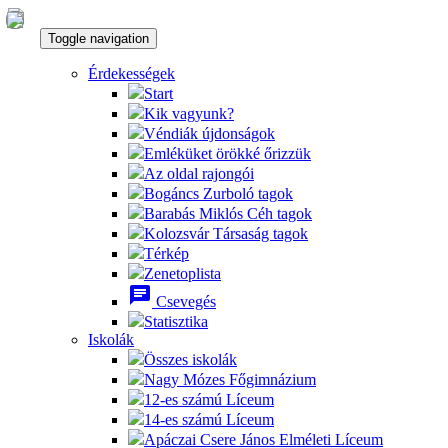
Toggle navigation
Érdekességek
Start
Kik vagyunk?
Véndiák újdonságok
Emléküket örökké őrizzük
Az oldal rajongói
Bogáncs Zurboló tagok
Barabás Miklós Céh tagok
Kolozsvár Társaság tagok
Térkép
Zenetoplista
chat
Csevegés
Statisztika
Iskolák
Összes iskolák
Nagy Mózes Főgimnázium
12-es számú Líceum
14-es számú Líceum
Apáczai Csere János Elméleti Líceum