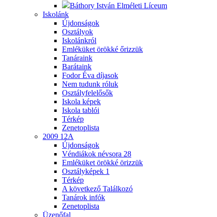
Báthory István Elméleti Líceum
Iskolánk
Újdonságok
Osztályok
Iskolánkról
Emléküket örökké őrizzük
Tanáraink
Barátaink
Fodor Éva díjasok
Nem tudunk róluk
Osztályfelelősők
Iskola képek
Iskola tablói
Térkép
Zenetoplista
2009 12A
Újdonságok
Véndiákok névsora
28
Emléküket örökké örizzük
Osztályképek
1
Térkép
A következő Találkozó
Tanárok infók
Zenetoplista
Üzenőfal