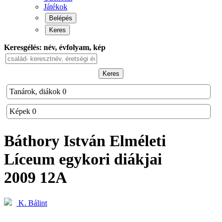
Játékok
Belépés
Keres
Keresgélés: név, évfolyam, kép
Keres
Tanárok, diákok
0
Képek
0
Báthory István Elméleti
Líceum
egykori diákjai
2009 12A
K. Bálint