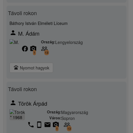
Távoli rokon
Báthory István Elméleti Líceum
person
M. Ádám
Ország:
Lengyelország
facebook
camera_alt
people_outline
1
13
pets
Nyomot hagyok
Távoli rokon
person
Török Árpád
Ország:
Magyarország
* 1968
Város:
Sopron
phone
stay_current_portrait
email
camera_alt
people_outline
1
13