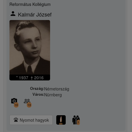
Református Kollégium
person
Kalmár József
* 1937 † 2016
Ország:
Németország
Város:
Nürnberg
camera_alt
people_outline
10
13
pets
Nyomot hagyok
1