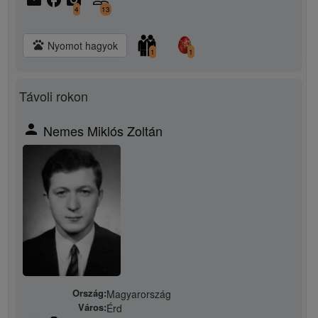
email
facebook
camera_alt
people_outline
4
13
pets
Nyomot hagyok
1
1
Távoli rokon
person
Nemes Miklós Zoltán
Ország:
Magyarország
Város:
Érd