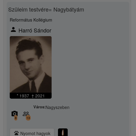
Szüleim testvére= Nagybátyám
Református Kollégium
person
Harró Sándor
* 1937 † 2021
Város:
Nagyszeben
camera_alt
people_outline
8
13
pets
Nyomot hagyok