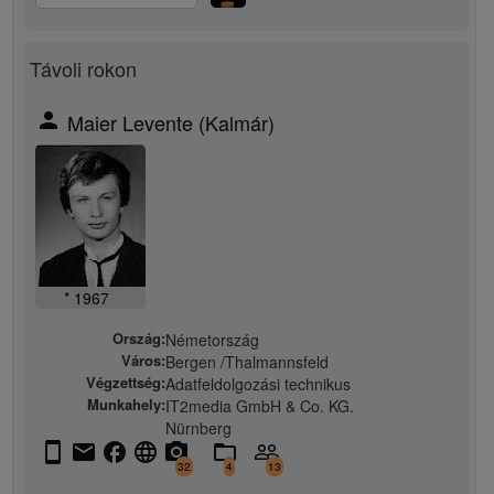
Távoli rokon
person
Maier Levente (Kalmár)
* 1967
Ország:
Németország
Város:
Bergen /Thalmannsfeld
Végzettség:
Adatfeldolgozási technikus
Munkahely:
IT2media GmbH & Co. KG.
Nürnberg
stay_current_portrait
email
facebook
language
camera_alt
folder_open
people_outline
32
4
13