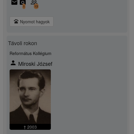
email
camera_alt
people_outline
1
13
pets
Nyomot hagyok
Távoli rokon
Református Kollégium
person
Miroski József
† 2003