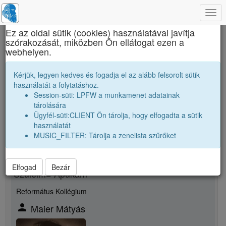
Togg
×
navi
Ez az oldal sütik (cookies) használatával javítja
szórakozását, miközben Ön ellátogat ezen a
Brassai Sámuel Líceum
webhelyen.
Vendég jó barát
Maier Gyöngyi
Kérjük, legyen kedves és fogadja el az alább felsorolt sütik
használatát a folytatáshoz.
Session-süti: LPFW a munkamenet adatainak
person
tárolására
Ügyfél-süti:CLIENT Ön tárolja, hogy elfogadta a sütik
Új rokonsági kapcsolat megjelölése
használatát
MUSIC_FILTER: Tárolja a zenelista szűrőket
Rokon neme
Elfogad
Bezár
Szüleim= Apukám
Református Kollégium
person
Maier Mátyás