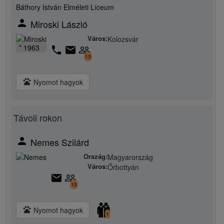
Báthory István Elméleti Líceum
person
Miroski László
Város:
Kolozsvár
* 1963
phone
email
people_outline
13
pets
Nyomot hagyok
Távoli rokon
person
Nemes Szilárd
Ország:
Magyarország
Város:
Őrbottyán
email
people_outline
13
pets
Nyomot hagyok
1