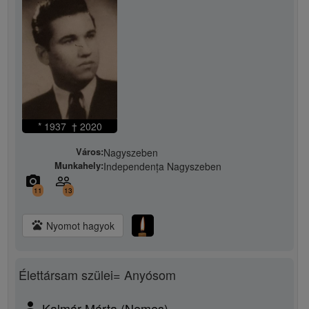
* 1937 † 2020
Város:
Nagyszeben
Munkahely:
Independența Nagyszeben
camera_alt
people_outline
11
13
pets
Nyomot hagyok
Élettársam szülei= Anyósom
person
Kalmár Márta (Nemes)