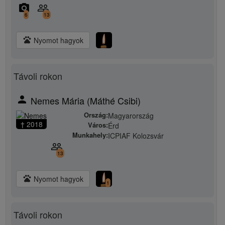
camera_alt
people_outline
6
13
pets
Nyomot hagyok
Távoli rokon
person
Nemes Mária (Máthé Csibi)
Ország:
Magyarország
† 2018
Város:
Érd
Munkahely:
ICPIAF Kolozsvár
people_outline
13
pets
Nyomot hagyok
1
Távoli rokon