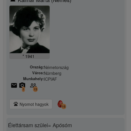
* 1941
Ország:
Németország
Város:
Nürnberg
Munkahely:
ICPIAF
email
camera_alt
people_outline
1
13
pets
Nyomot hagyok
15
Élettársam szülei= Apósóm