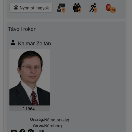
pets
Nyomot hagyok
3
4
1
134
Távoli rokon
person
Kalmár Zoltán
* 1964
Ország:
Németország
Város:
Nürnberg