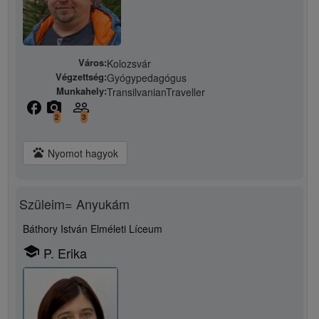
Város:
Kolozsvár
Végzettség:
Gyógypedagógus
Munkahely:
TransilvanianTraveller
facebook
camera_alt
people_outline
2
3
pets
Nyomot hagyok
Szüleim= Anyukám
Báthory István Elméleti Líceum
school
P. Erika