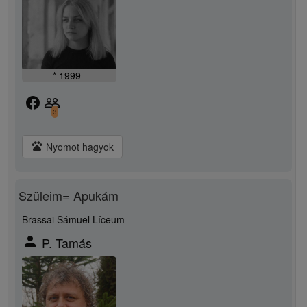
* 1999
facebook
people_outline
3
pets
Nyomot hagyok
Szüleim= Apukám
Brassai Sámuel Líceum
person
P. Tamás