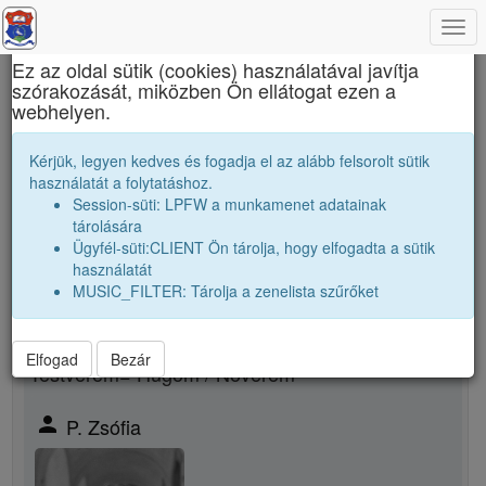
Togg
×
navi
Ez az oldal sütik (cookies) használatával javítja
szórakozását, miközben Ön ellátogat ezen a
János Zsigmond Unitárius Kollégium
webhelyen.
P. Péter
Kérjük, legyen kedves és fogadja el az alább felsorolt sütik
használatát a folytatáshoz.
Session-süti: LPFW a munkamenet adatainak
person
tárolására
Ügyfél-süti:CLIENT Ön tárolja, hogy elfogadta a sütik
Új rokonsági kapcsolat megjelölése
használatát
MUSIC_FILTER: Tárolja a zenelista szűrőket
Rokon neme
Elfogad
Bezár
Testvérem= Hugom / Növérem
person
P. Zsófia