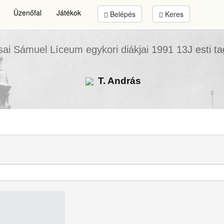
Üzenőfal
Játékok
Belépés
Keres
sai Sámuel Líceum
egykori diákjai
1991 13J esti t
T. András