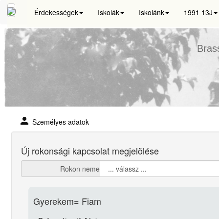
Érdekességek
Iskolák
Iskolánk
1991 13J
Bras
person
Személyes adatok
Új rokonsági kapcsolat megjelölése
Rokon neme
Gyerekem= Fiam