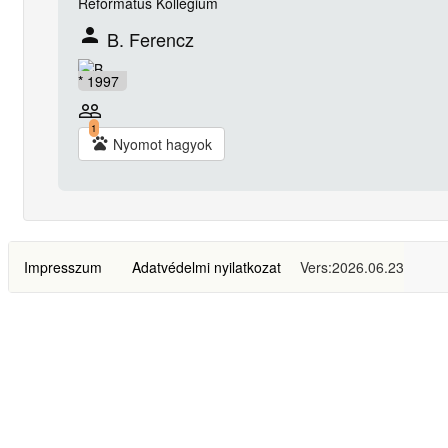
Református Kollégium
person
B. Ferencz
* 1997
people_outline
1
pets
Nyomot hagyok
Impresszum
Adatvédelmi nyilatkozat
Vers:2026.06.23