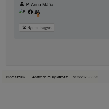
person
P. Anna Mária
facebook
people_outline
2
pets
Nyomot hagyok
Impresszum
Adatvédelmi nyilatkozat
Vers:2026.06.23