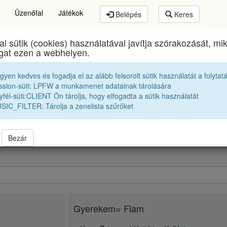
Üzenőfal
Játékok
Belépés
Keres
al sütik (cookies) használatával javítja szórakozását, m
Brassai Sámuel Líceum
egykori diákjai
1981 12B
ogat ezen a webhelyen.
egyen kedves és fogadja el az alább felsorolt sütik használatát a folytat
P. Emese
ssion-süti: LPFW a munkamenet adatainak tárolására
fél-süti:CLIENT Ön tárolja, hogy elfogadta a sütik használatát
SIC_FILTER: Tárolja a zenelista szűrőket
Bezár
Gyerekem= Fiam