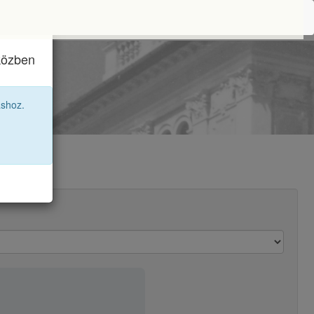
iközben
áshoz.