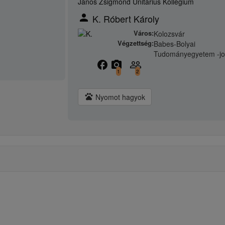
János Zsigmond Unitárius Kollégium
person
K. Róbert Károly
Város:
Kolozsvár
Végzettség:
Babes-Bolyai
Tudományegyetem -j
facebook
camera_alt
people_outline
1
2
pets
Nyomot hagyok