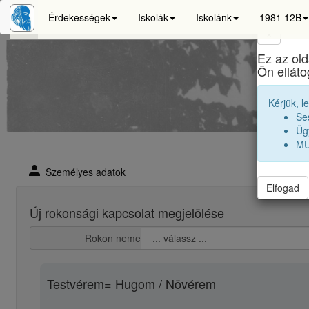
Érdekességek
Iskolák
Iskolánk
1981 12B
×
Ez az old
Ön ellát
Kérjük, l
Se
Ügy
MU
person
Személyes adatok
Elfogad
Új rokonsági kapcsolat megjelölése
Rokon neme
Testvérem= Hugom / Növérem