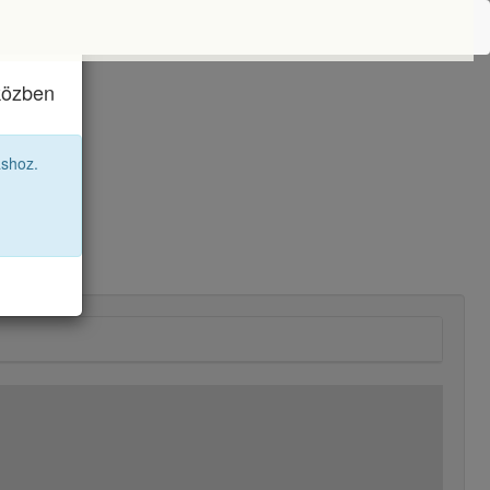
iközben
áshoz.