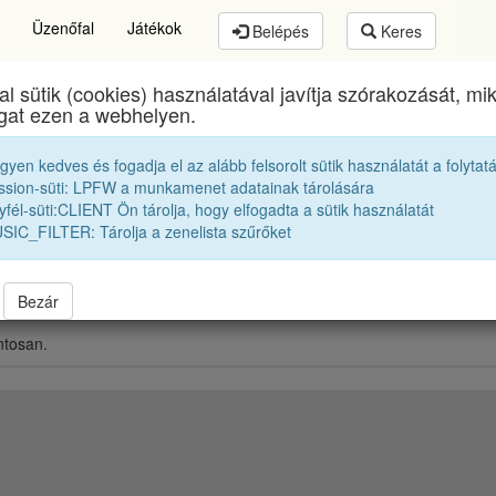
Üzenőfal
Játékok
Belépés
Keres
al sütik (cookies) használatával javítja szórakozását, m
Brassai Sámuel Líceum
egykori diákjai
1964 11B
ogat ezen a webhelyen.
egyen kedves és fogadja el az alább felsorolt sütik használatát a folytat
B. Béla
ssion-süti: LPFW a munkamenet adatainak tárolására
fél-süti:CLIENT Ön tárolja, hogy elfogadta a sütik használatát
SIC_FILTER: Tárolja a zenelista szűrőket
Bezár
ntosan.