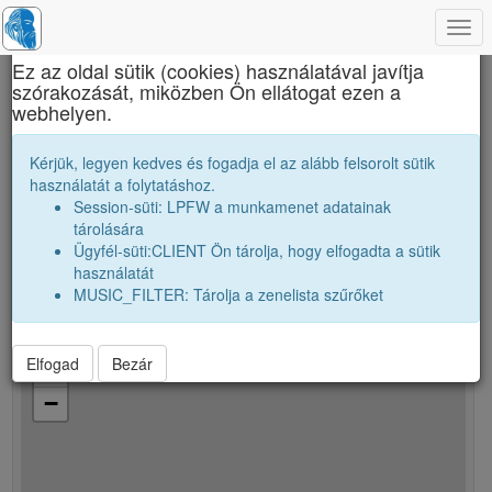
Togg
×
navi
Ez az oldal sütik (cookies) használatával javítja
szórakozását, miközben Ön ellátogat ezen a
Brassai Sámuel Líceum
webhelyen.
B. Ágnes
Kérjük, legyen kedves és fogadja el az alább felsorolt sütik
használatát a folytatáshoz.
Session-süti: LPFW a munkamenet adatainak
person
tárolására
Ügyfél-süti:CLIENT Ön tárolja, hogy elfogadta a sütik
A pontos lakhelyet csak bejelentkezett osztálytársak látják
használatát
pontosan.
MUSIC_FILTER: Tárolja a zenelista szűrőket
Elfogad
Bezár
+
−