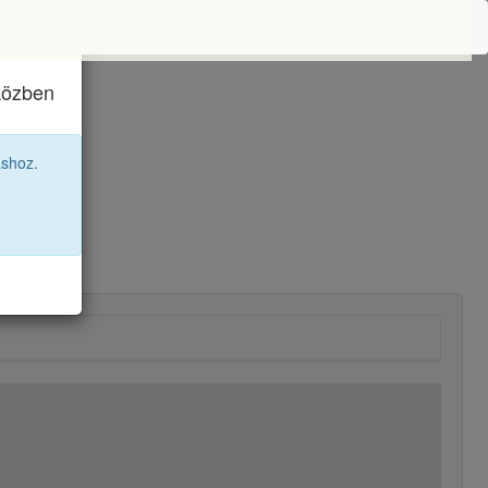
iközben
áshoz.