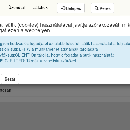
Üzenőfal
Játékok
Belépés
Keres
al sütik (cookies) használatával javítja szórakozását, m
Brassai Sámuel Líceum
egykori diákjai
1989 12B
ogat ezen a webhelyen.
egyen kedves és fogadja el az alább felsorolt sütik használatát a folytat
Édler Tamás Zoltán
ssion-süti: LPFW a munkamenet adatainak tárolására
fél-süti:CLIENT Ön tárolja, hogy elfogadta a sütik használatát
SIC_FILTER: Tárolja a zenelista szűrőket
Bezár
ntosan.