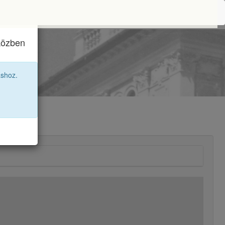
iközben
áshoz.