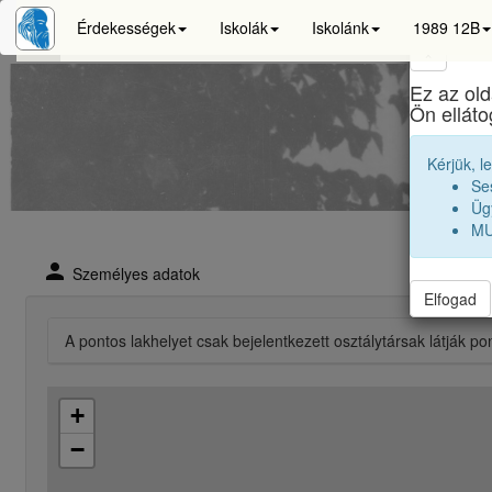
Érdekességek
Iskolák
Iskolánk
1989 12B
×
Ez az old
Ön ellát
Kérjük, l
Se
Ügy
MU
person
Személyes adatok
Elfogad
A pontos lakhelyet csak bejelentkezett osztálytársak látják po
+
−