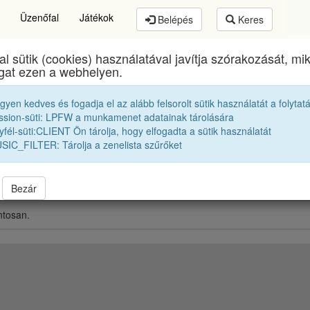
Üzenőfal
Játékok
Belépés
Keres
al sütik (cookies) használatával javítja szórakozását, m
Brassai Sámuel Líceum
egykori diákjai
1989 12B
ogat ezen a webhelyen.
egyen kedves és fogadja el az alább felsorolt sütik használatát a folytat
P. István
ssion-süti: LPFW a munkamenet adatainak tárolására
fél-süti:CLIENT Ön tárolja, hogy elfogadta a sütik használatát
SIC_FILTER: Tárolja a zenelista szűrőket
Bezár
ntosan.