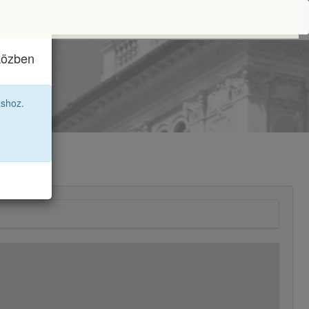
iközben
áshoz.