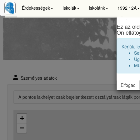
Érdekességek
Iskolák
Iskolánk
1992 12A
×
Ez az old
Ön ellát
Kérjük, l
Se
Ügy
MU
person
Személyes adatok
Elfogad
A pontos lakhelyet csak bejelentkezett osztálytársak látják po
+
−