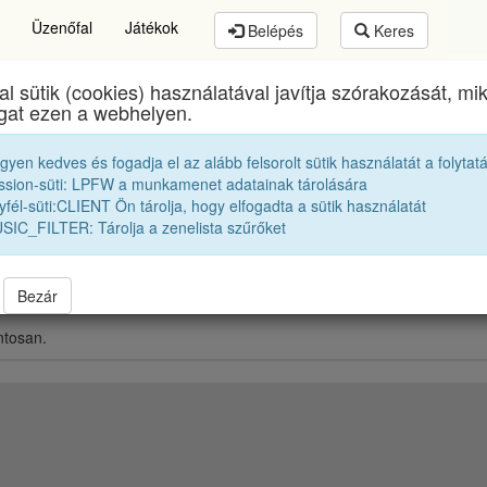
Üzenőfal
Játékok
Belépés
Keres
al sütik (cookies) használatával javítja szórakozását, m
Brassai Sámuel Líceum
egykori diákjai
1992 12A
ogat ezen a webhelyen.
egyen kedves és fogadja el az alább felsorolt sütik használatát a folytat
Vendég jó barát
R. Kinga
ssion-süti: LPFW a munkamenet adatainak tárolására
fél-süti:CLIENT Ön tárolja, hogy elfogadta a sütik használatát
SIC_FILTER: Tárolja a zenelista szűrőket
Bezár
ntosan.