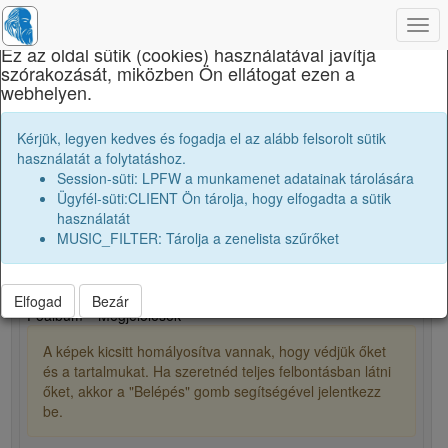
×
Togg
navi
Ez az oldal sütik (cookies) használatával javítja
szórakozását, miközben Ön ellátogat ezen a
Brassai Sámuel Líceum
webhelyen.
Tanári kar
K. Mária
Kérjük, legyen kedves és fogadja el az alább felsorolt sütik
használatát a folytatáshoz.
Session-süti: LPFW a munkamenet adatainak tárolására
Ügyfél-süti:CLIENT Ön tárolja, hogy elfogadta a sütik
person
folder_shared
használatát
MUSIC_FILTER: Tárolja a zenelista szűrőket
0
15
Elfogad
Bezár
Főalbum
Megjelölések
A képek kicsitt homályosítva vannak, hogy védjük őket
és a tartalmukat. Ha szeretnéd teljes felbontásban látni
őket, akkor a "Belépés" gomb segítségével jelentkezz
be.