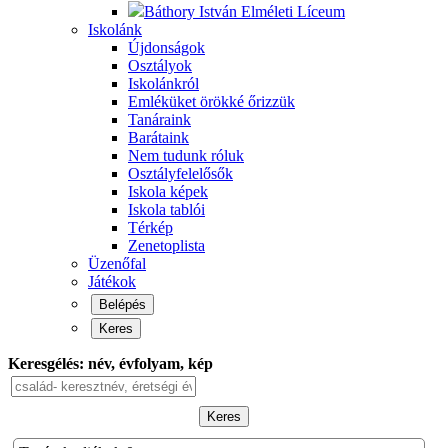
Báthory István Elméleti Líceum
Iskolánk
Újdonságok
Osztályok
Iskolánkról
Emléküket örökké őrizzük
Tanáraink
Barátaink
Nem tudunk róluk
Osztályfelelősők
Iskola képek
Iskola tablói
Térkép
Zenetoplista
Üzenőfal
Játékok
Belépés
Keres
Keresgélés: név, évfolyam, kép
Keres