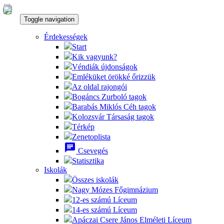
Toggle navigation
Érdekességek
Start
Kik vagyunk?
Véndiák újdonságok
Emléküket örökké őrizzük
Az oldal rajongói
Bogáncs Zurboló tagok
Barabás Miklós Céh tagok
Kolozsvár Társaság tagok
Térkép
Zenetoplista
chat
Csevegés
Statisztika
Iskolák
Összes iskolák
Nagy Mózes Főgimnázium
12-es számú Líceum
14-es számú Líceum
Apáczai Csere János Elméleti Líceum