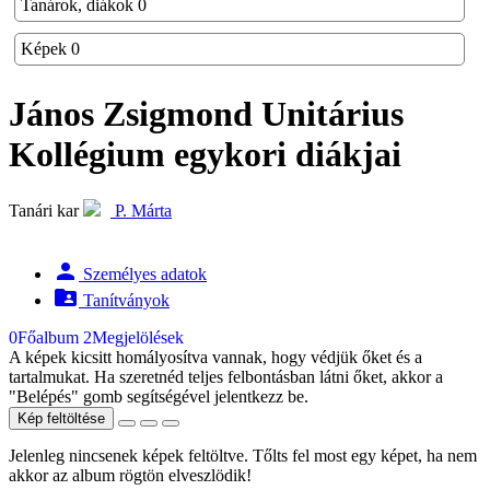
Tanárok, diákok
0
Képek
0
János Zsigmond Unitárius
Kollégium
egykori diákjai
Tanári kar
P. Márta
person
Személyes adatok
folder_shared
Tanítványok
0
Főalbum
2
Megjelölések
A képek kicsitt homályosítva vannak, hogy védjük őket és a
tartalmukat. Ha szeretnéd teljes felbontásban látni őket, akkor a
"Belépés" gomb segítségével jelentkezz be.
Kép feltöltése
Jelenleg nincsenek képek feltöltve. Tőlts fel most egy képet, ha nem
akkor az album rögtön elveszlödik!