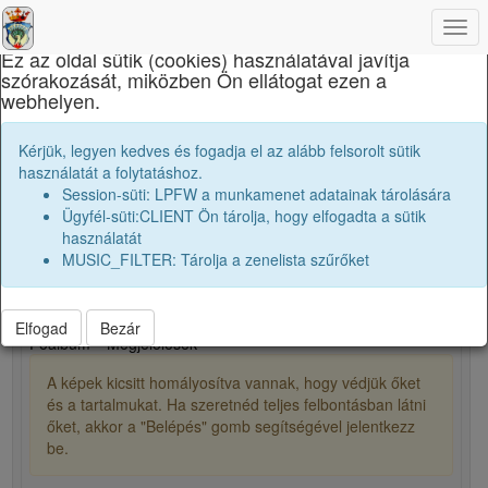
×
Togg
navi
Ez az oldal sütik (cookies) használatával javítja
szórakozását, miközben Ön ellátogat ezen a
Református Kollégium
webhelyen.
Zikéli Mihály
Kérjük, legyen kedves és fogadja el az alább felsorolt sütik
használatát a folytatáshoz.
Session-süti: LPFW a munkamenet adatainak tárolására
Ügyfél-süti:CLIENT Ön tárolja, hogy elfogadta a sütik
person
whatshot
használatát
MUSIC_FILTER: Tárolja a zenelista szűrőket
0
1
Elfogad
Bezár
Főalbum
Megjelölések
A képek kicsitt homályosítva vannak, hogy védjük őket
és a tartalmukat. Ha szeretnéd teljes felbontásban látni
őket, akkor a "Belépés" gomb segítségével jelentkezz
be.