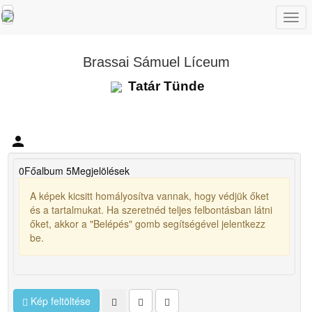
Togg
navi
Brassai Sámuel Líceum
Tatár Tünde
person
0
Főalbum
5
Megjelölések
A képek kicsitt homályosítva vannak, hogy védjük őket
és a tartalmukat. Ha szeretnéd teljes felbontásban látni
őket, akkor a "Belépés" gomb segítségével jelentkezz
be.
Kép feltöltése