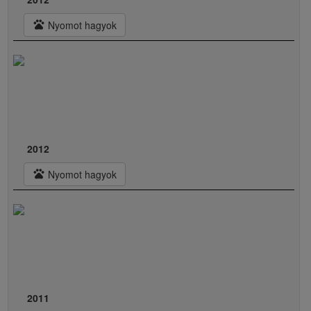
pets
Nyomot hagyok
2012
pets
Nyomot hagyok
2011