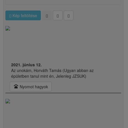
Kép feltöltése
2021. június 12.
Az unokám, Horváth Tamás (Ugyan abban az
épületben tanul mint én, Jelenleg JZSUK)
pets
Nyomot hagyok