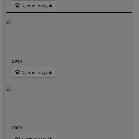
pets
Nyomot hagyok
2010
pets
Nyomot hagyok
2009
pets