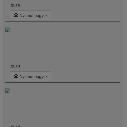
2016
pets
Nyomot hagyok
2013
pets
Nyomot hagyok
2012