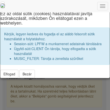
×
Togg
navi
Ez az oldal sütik (cookies) használatával javítja
szórakozását, miközben Ön ellátogat ezen a
Brassai Sámuel Líceum
webhelyen.
Horváth László
Kérjük, legyen kedves és fogadja el az alább felsorolt sütik
használatát a folytatáshoz.
Session-süti: LPFW a munkamenet adatainak tárolására
Ügyfél-süti:CLIENT Ön tárolja, hogy elfogadta a sütik
person
használatát
MUSIC_FILTER: Tárolja a zenelista szűrőket
13
63
Elfogad
Bezár
Főalbum
Megjelölések
A képek kicsitt homályosítva vannak, hogy védjük őket
és a tartalmukat. Ha szeretnéd teljes felbontásban látni
őket, akkor a "Belépés" gomb segítségével jelentkezz
be.