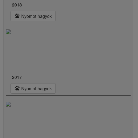
2018
pets
Nyomot hagyok
2017
pets
Nyomot hagyok