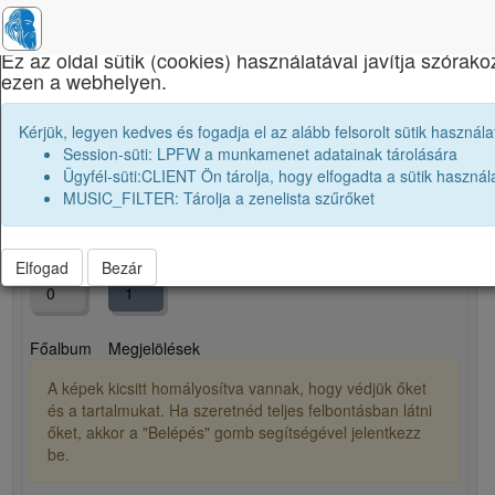
×
Ez az oldal sütik (cookies) használatával javítja szórak
ezen a webhelyen.
Brassai Sámuel Líceum
Kérjük, legyen kedves és fogadja el az alább felsorolt sütik használa
E. Péter
Session-süti: LPFW a munkamenet adatainak tárolására
Ügyfél-süti:CLIENT Ön tárolja, hogy elfogadta a sütik használ
MUSIC_FILTER: Tárolja a zenelista szűrőket
person
Elfogad
Bezár
0
1
Főalbum
Megjelölések
A képek kicsitt homályosítva vannak, hogy védjük őket
és a tartalmukat. Ha szeretnéd teljes felbontásban látni
őket, akkor a "Belépés" gomb segítségével jelentkezz
be.