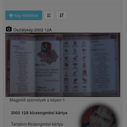
Kép feltöltése
photo_camera
Osztálykép:2002 12A
Megjelölt személyek a képen:1
2002 12A kicsengetési kártya
Tartalom:
Kicsengetési kártya