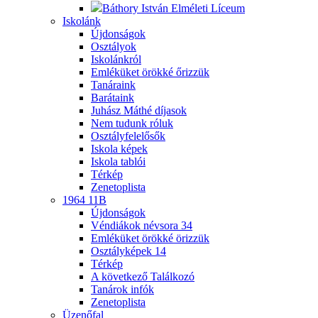
Báthory István Elméleti Líceum
Iskolánk
Újdonságok
Osztályok
Iskolánkról
Emléküket örökké őrizzük
Tanáraink
Barátaink
Juhász Máthé díjasok
Nem tudunk róluk
Osztályfelelősők
Iskola képek
Iskola tablói
Térkép
Zenetoplista
1964 11B
Újdonságok
Véndiákok névsora
34
Emléküket örökké örizzük
Osztályképek
14
Térkép
A következő Találkozó
Tanárok infók
Zenetoplista
Üzenőfal