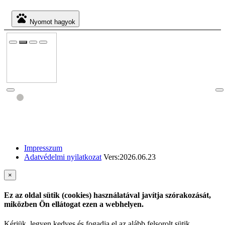
pets
Nyomot hagyok
Impresszum
Adatvédelmi nyilatkozat
Vers:2026.06.23
×
Ez az oldal sütik (cookies) használatával javítja szórakozását,
miközben Ön ellátogat ezen a webhelyen.
Kérjük, legyen kedves és fogadja el az alább felsorolt sütik