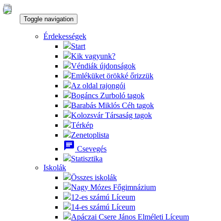
Toggle navigation
Érdekességek
Start
Kik vagyunk?
Véndiák újdonságok
Emléküket örökké őrizzük
Az oldal rajongói
Bogáncs Zurboló tagok
Barabás Miklós Céh tagok
Kolozsvár Társaság tagok
Térkép
Zenetoplista
chat
Csevegés
Statisztika
Iskolák
Összes iskolák
Nagy Mózes Főgimnázium
12-es számú Líceum
14-es számú Líceum
Apáczai Csere János Elméleti Líceum