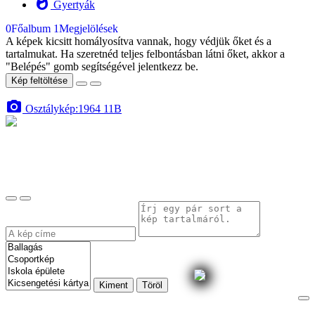
whatshot
Gyertyák
0
Főalbum
1
Megjelölések
A képek kicsitt homályosítva vannak, hogy védjük őket és a
tartalmukat. Ha szeretnéd teljes felbontásban látni őket, akkor a
"Belépés" gomb segítségével jelentkezz be.
Kép feltöltése
photo_camera
Osztálykép:1964 11B
Kiment
Töröl