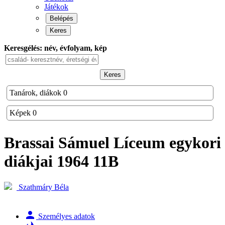
Játékok
Belépés
Keres
Keresgélés: név, évfolyam, kép
Keres
Tanárok, diákok
0
Képek
0
Brassai Sámuel Líceum
egykori
diákjai
1964 11B
Szathmáry Béla
person
Személyes adatok