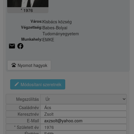
* 1976
Város:
Kisbács község
Végzettség:
Babes-Bolyai
Tudományegyetem
Munkahely:
EMKE
email
facebook
pets
Nyomot hagyok
edit
Módosítani szeretnék
Megszólítás
Családnév
Ács
Keresztnév
Zsolt
E-Mail
axzsolt@yahoo.com
* Született év
1976
Élettárs
Edith