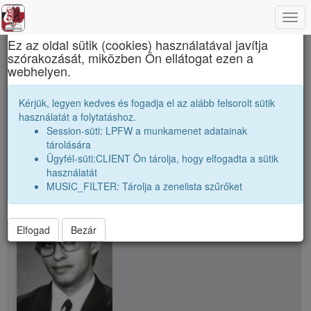
Togg
×
navi
Ez az oldal sütik (cookies) használatával javítja
szórakozását, miközben Ön ellátogat ezen a
Apáczai Csere János Elméleti Líceum
webhelyen.
Ács Zsolt
Kérjük, legyen kedves és fogadja el az alább felsorolt sütik
használatát a folytatáshoz.
Session-süti: LPFW a munkamenet adatainak
person
tárolására
Ügyfél-süti:CLIENT Ön tárolja, hogy elfogadta a sütik
használatát
person
Ács Zsolt
MUSIC_FILTER: Tárolja a zenelista szűrőket
Elfogad
Bezár