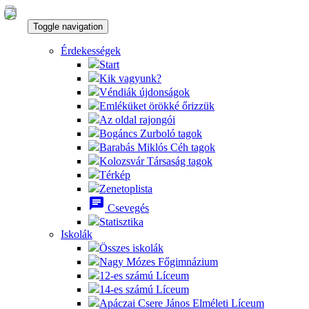
Toggle navigation
Érdekességek
Start
Kik vagyunk?
Véndiák újdonságok
Emléküket örökké őrizzük
Az oldal rajongói
Bogáncs Zurboló tagok
Barabás Miklós Céh tagok
Kolozsvár Társaság tagok
Térkép
Zenetoplista
chat
Csevegés
Statisztika
Iskolák
Összes iskolák
Nagy Mózes Főgimnázium
12-es számú Líceum
14-es számú Líceum
Apáczai Csere János Elméleti Líceum