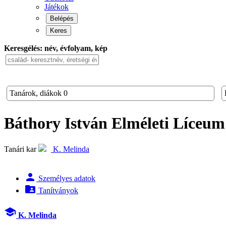
Játékok
Belépés
Keres
Keresgélés: név, évfolyam, kép
Tanárok, diákok
0
Báthory István Elméleti Líceu
Tanári kar
K. Melinda
person
Személyes adatok
folder_shared
Tanítványok
school
K. Melinda