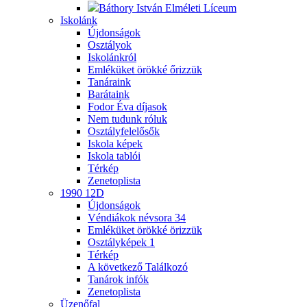
Báthory István Elméleti Líceum
Iskolánk
Újdonságok
Osztályok
Iskolánkról
Emléküket örökké őrizzük
Tanáraink
Barátaink
Fodor Éva díjasok
Nem tudunk róluk
Osztályfelelősők
Iskola képek
Iskola tablói
Térkép
Zenetoplista
1990 12D
Újdonságok
Véndiákok névsora
34
Emléküket örökké örizzük
Osztályképek
1
Térkép
A következő Találkozó
Tanárok infók
Zenetoplista
Üzenőfal