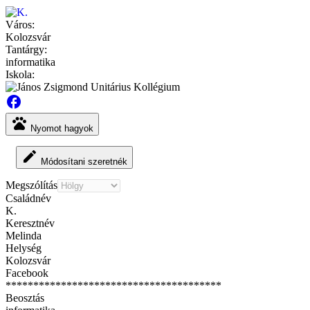
Város:
Kolozsvár
Tantárgy:
informatika
Iskola:
facebook
pets
Nyomot hagyok
edit
Módosítani szeretnék
Megszólítás
Családnév
K.
Keresztnév
Melinda
Helység
Kolozsvár
Facebook
***************************************
Beosztás