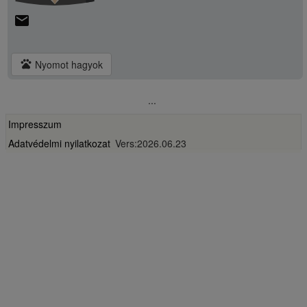
email
pets
Nyomot hagyok
...
Impresszum
Adatvédelmi nyilatkozat
Vers:2026.06.23