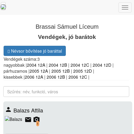
Togg
navi
Brassai Sámuel Líceum
Vendégek, jó barátok
Névsor bővítése jó baráttal
Vendégek száma:
3
nagyobbak |
2004 12A
|
2004 12B
|
2004 12C
|
2004 12D
|
párhuzamos
|
2005 12A
|
2005 12B
|
2005 12D
|
kissebbek |
2006 12A
|
2006 12B
|
2006 12C
|
person
Balazs Attila
email
camera_alt
1