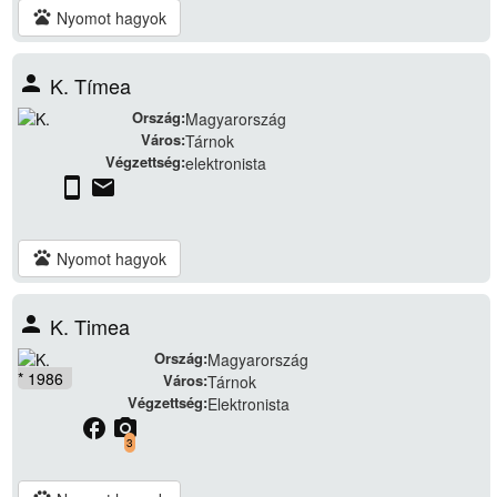
pets
Nyomot hagyok
person
K. Tímea
Ország:
Magyarország
Város:
Tárnok
Végzettség:
elektronista
stay_current_portrait
email
pets
Nyomot hagyok
person
K. Timea
Ország:
Magyarország
* 1986
Város:
Tárnok
Végzettség:
Elektronista
facebook
camera_alt
3