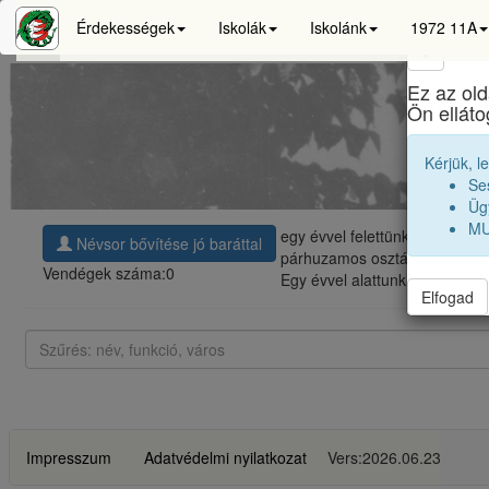
Érdekességek
Iskolák
Iskolánk
1972 11A
×
Ez az old
Bá
Ön ellát
Kérjük, l
Se
Ügy
MU
egy évvel felettünk, a
nagyobb
Névsor bővítése jó baráttal
párhuzamos
osztályok
|
1972 
Vendégek száma:
0
Egy évvel alattunk, a
kissebbe
Elfogad
Impresszum
Adatvédelmi nyilatkozat
Vers:2026.06.23