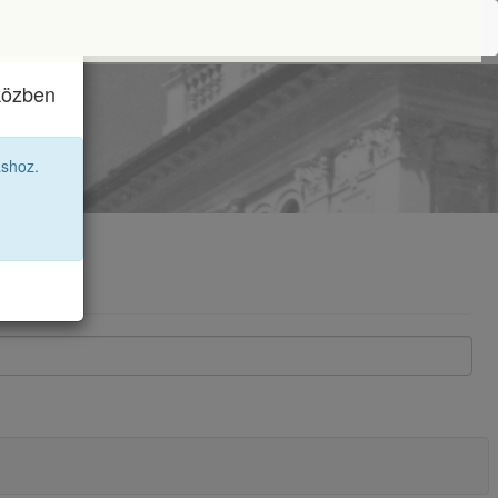
iközben
11A
áshoz.