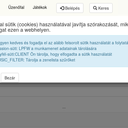
Üzenőfal
Játékok
Belépés
Keres
al sütik (cookies) használatával javítja szórakozását, m
thory István Elméleti Líceum
egykori diákjai
1972 
ogat ezen a webhelyen.
egyen kedves és fogadja el az alább felsorolt sütik használatát a folytat
Vendégek, jó barátok
ssion-süti: LPFW a munkamenet adatainak tárolására
fél-süti:CLIENT Ön tárolja, hogy elfogadta a sütik használatát
SIC_FILTER: Tárolja a zenelista szűrőket
ak |
1971 12A
|
1971 12B
|
1971 12C
|
12B
|
1972 12C
|
1972 12D
|
k |
1973 12A
|
1973 12B
|
1973 12C
|
1973 12D
|
Bezár
...