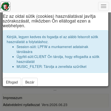
Togg
×
navi
Ez az oldal sütik (cookies) használatával javítja
szórakozását, miközben Ön ellátogat ezen a
Báthory István Elméleti Líceum
webhelyen.
Vendégek, jó barátok
Kérjük, legyen kedves és fogadja el az alább felsorolt sütik
használatát a folytatáshoz.
Névsor bővítése jó baráttal
Session-süti: LPFW a munkamenet adatainak
Vendégek száma:
0
tárolására
nagyobbak |
1982 12A
|
1982 12B
|
Ügyfél-süti:CLIENT Ön tárolja, hogy elfogadta a sütik
párhuzamos
|
1983 12A
|
1983 12C
|
használatát
kissebbek |
1984 12A
|
1984 12B
|
MUSIC_FILTER: Tárolja a zenelista szűrőket
Elfogad
Bezár
...
Impresszum
Adatvédelmi nyilatkozat
Vers:2026.06.23