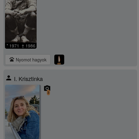
* 1971 † 1986
pets
Nyomot hagyok
person
I. Krisztinka
camera_alt
3