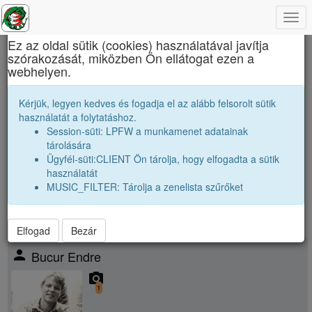
Togg
×
navi
Ez az oldal sütik (cookies) használatával javítja
szórakozását, miközben Ön ellátogat ezen a
Báthory István Elméleti Líceum
webhelyen.
Vendégek, jó barátok
Kérjük, legyen kedves és fogadja el az alább felsorolt sütik
használatát a folytatáshoz.
Névsor bővítése jó baráttal
Session-süti: LPFW a munkamenet adatainak
Vendégek száma:
2
tárolására
nagyobbak |
1988 12A
|
1988 12B
|
1988 12C
|
Ügyfél-süti:CLIENT Ön tárolja, hogy elfogadta a sütik
párhuzamos
|
1989 12A
|
1989 12C
|
használatát
kissebbek |
1990 12A
|
1990 12C
|
1990 12D
|
1990 12E
|
MUSIC_FILTER: Tárolja a zenelista szűrőket
Elfogad
Bezár
person
Bucur Endre
camera_alt
1