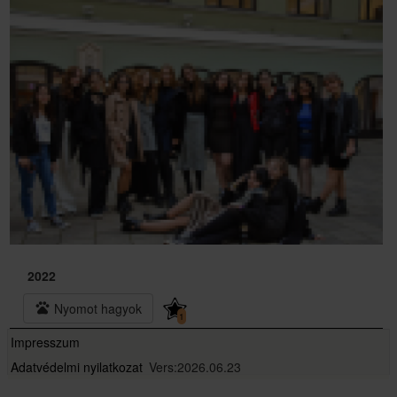
2022
pets
Nyomot hagyok
1
Impresszum
Adatvédelmi nyilatkozat
Vers:2026.06.23