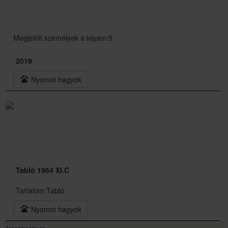
Megjelölt személyek a képen:5
2019
pets
Nyomot hagyok
Tabló 1964 XI.C
Tartalom:
Tabló
pets
Nyomot hagyok