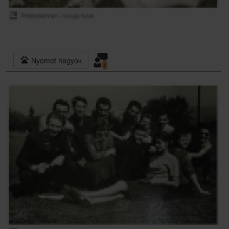
pets
Nyomot hagyok
1