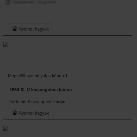
pets
Nyomot hagyok
Megjelölt személyek a képen:1
1964 XI. C kicsengetési kártya
Tartalom:
Kicsengetési kártya
pets
Nyomot hagyok