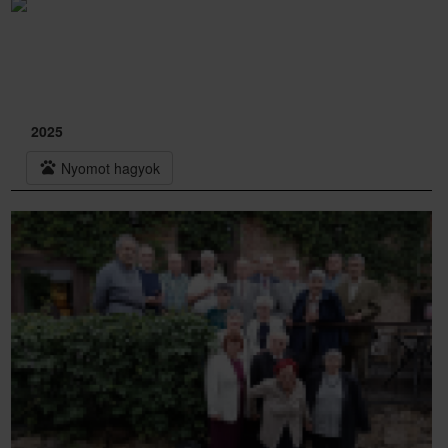
2025
pets
Nyomot hagyok