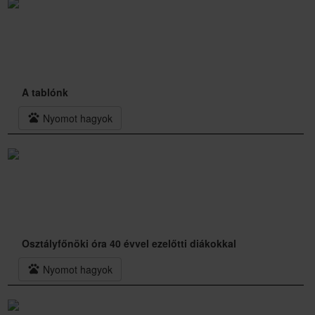
A tablónk
pets
Nyomot hagyok
Osztályfőnöki óra 40 évvel ezelőtti diákokkal
pets
Nyomot hagyok