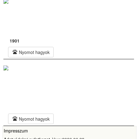
1901
pets
Nyomot hagyok
pets
Nyomot hagyok
Impresszum