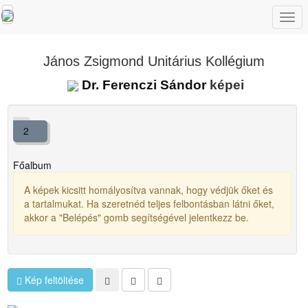
Togg
navi
János Zsigmond Unitárius Kollégium
Dr. Ferenczi Sándor
képei
2
Főalbum
A képek kicsitt homályosítva vannak, hogy védjük őket és
a tartalmukat. Ha szeretnéd teljes felbontásban látni őket,
akkor a "Belépés" gomb segítségével jelentkezz be.
Kép feltöltése