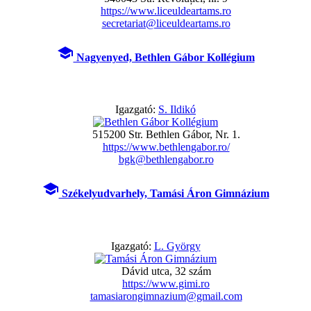
https://www.liceuldeartams.ro
secretariat@liceuldeartams.ro
school
Nagyenyed, Bethlen Gábor Kollégium
Igazgató:
S. Ildikó
515200 Str. Bethlen Gábor, Nr. 1.
https://www.bethlengabor.ro/
bgk@bethlengabor.ro
school
Székelyudvarhely, Tamási Áron Gimnázium
Igazgató:
L. György
Dávid utca, 32 szám
https://www.gimi.ro
tamasiarongimnazium@gmail.com