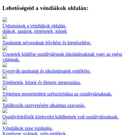
Lehetőségeid a véndiákok oldalán:
Újdonságok a véndiákok oldalán.
diákok, tanárok, történetek, képek
Tanáraink névsorának bővítése és kiegészítése.
Üzenetek küldése osztálytársnak iskolatársaknak vagy az egész
világnak.
Gyertyák tanáraink és iskolatársaink emlékére.
Történetek, képek és életrajz megosztása.
Térképen megjelenített szétszóródása az osztálytársaknak.
Találkozók szervezésére alkalmas szavazás.
Osztályfelelősők körlevelet küldhetnek volt osztálytársuknak.
Véndiákok zene toplistája.
Kendvenc számok, szép emlékek.