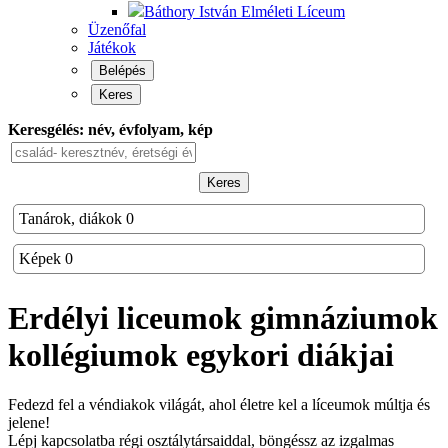
Báthory István Elméleti Líceum
Üzenőfal
Játékok
Belépés
Keres
Keresgélés: név, évfolyam, kép
Keres
Tanárok, diákok
0
Képek
0
Erdélyi liceumok gimnáziumok
kollégiumok
egykori diákjai
Fedezd fel a véndiakok világát, ahol életre kel a líceumok múltja és
jelene!
Lépj kapcsolatba régi osztálytársaiddal, böngéssz az izgalmas