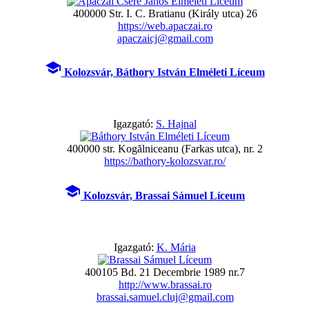
400000 Str. I. C. Bratianu (Király utca) 26
https://web.apaczai.ro
apaczaicj@gmail.com
school
Kolozsvár, Báthory István Elméleti Líceum
Igazgató:
S. Hajnal
400000 str. Kogălniceanu (Farkas utca), nr. 2
https://bathory-kolozsvar.ro/
school
Kolozsvár, Brassai Sámuel Líceum
Igazgató:
K. Mária
400105 Bd. 21 Decembrie 1989 nr.7
http://www.brassai.ro
brassai.samuel.cluj@gmail.com