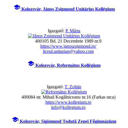
school
Kolozsvár, János Zsigmond Unitárius Kollégium
Igazgató:
P. Márta
400105 Bd. 21 Decembrie 1989 nr.9
https://www.janoszsigmond.ro/
liceul.unitarian@yahoo.com
school
Kolozsvár, Református Kollégium
Igazgató:
T. Zoltán
400084 str. Mihail Kogălniceanu nr.16 (Farkas utca)
https://www.kollegium.ro
info@kollegium.ro
school
Kolozsvár, Sigismund Toduță Zenei Főgimnázium