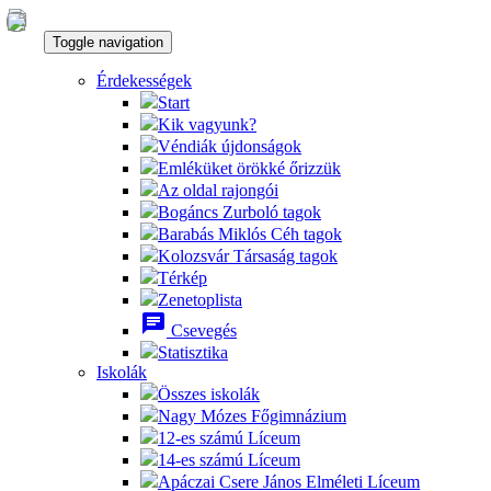
Toggle navigation
Érdekességek
Start
Kik vagyunk?
Véndiák újdonságok
Emléküket örökké őrizzük
Az oldal rajongói
Bogáncs Zurboló tagok
Barabás Miklós Céh tagok
Kolozsvár Társaság tagok
Térkép
Zenetoplista
chat
Csevegés
Statisztika
Iskolák
Összes iskolák
Nagy Mózes Főgimnázium
12-es számú Líceum
14-es számú Líceum
Apáczai Csere János Elméleti Líceum