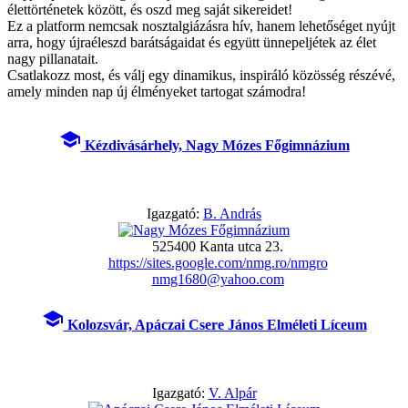
élettörténetek között, és oszd meg saját sikereidet!
Ez a platform nemcsak nosztalgiázásra hív, hanem lehetőséget nyújt
arra, hogy újraéleszd barátságaidat és együtt ünnepeljétek az élet
nagy pillanatait.
Csatlakozz most, és válj egy dinamikus, inspiráló közösség részévé,
amely minden nap új élményeket tartogat számodra!
school
Kézdivásárhely, Nagy Mózes Főgimnázium
Igazgató:
B. András
525400 Kanta utca 23.
https://sites.google.com/nmg.ro/nmgro
nmg1680@yahoo.com
school
Kolozsvár, Apáczai Csere János Elméleti Líceum
Igazgató:
V. Alpár