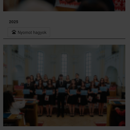
2025
pets
Nyomot hagyok