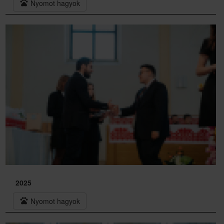
pets
Nyomot hagyok
2025
pets
Nyomot hagyok