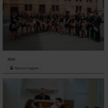
2025
pets
Nyomot hagyok