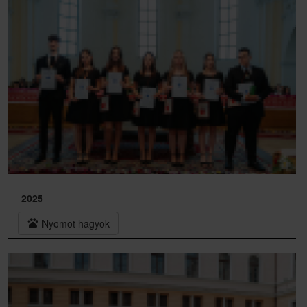
2025
pets
Nyomot hagyok