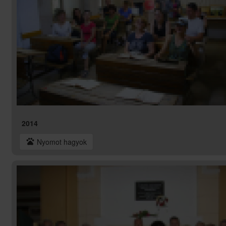
2014
pets
Nyomot hagyok