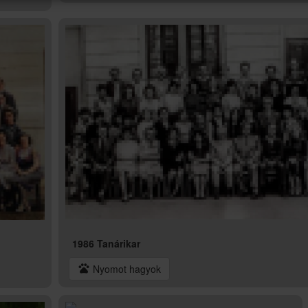
1986 Tanárikar
pets
Nyomot hagyok