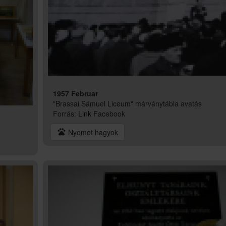
1957 Februar
"Brassai Sámuel Liceum" márványtábla avatás
Forrás:
Link
Facebook
pets
Nyomot hagyok