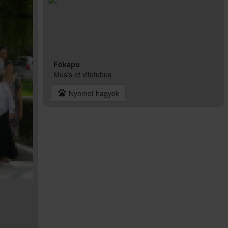
Főkapu
Musis et vitutubus
pets
Nyomot hagyok