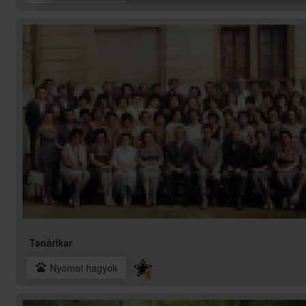
Tanárikar
pets
Nyomot hagyok
1