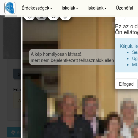
Érdekességek
Iskolák
Iskolánk
Üzenőfal
×
Ez az old
Ön ellát
Kérjük, l
Se
A kép homályosan látható,
Ügy
mert nem bejelentkezett felhasználok ellen védve van.
MU
20
5
16
20
7
Elfogad
Főalbum
50. Brassai-hét
Aranykönyv
Események
Kitünte
A képek kicsitt homályosítva vannak, hogy védjük őket és a ta
Kép feltöltése