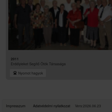
2011
Erdélyieket Segítő Ötök Társasága
pets
Nyomot hagyok
Impresszum
Adatvédelmi nyilatkozat
Vers:2026.06.23