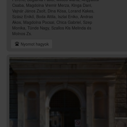
Csaba, Magdolna Vremir Merza, Kinga Dani,
Vajnár János Zsolt, Dina Kósa, Lorand Kakes,
Szász Enikő, Boda Attila, Iszlai Eniko, Andras
Akos, Magdolna Pocsai, Chica Gabriel, Szep
Monika, Tünde Nagy, Szallos Kis Melinda és
Molnos Zs.
pets
Nyomot hagyok