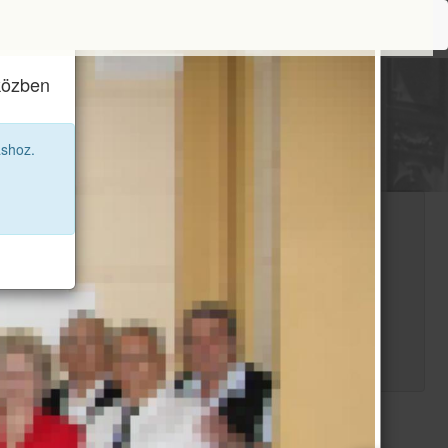
iközben
áshoz.
és" gomb segítségével jelentkezz be.