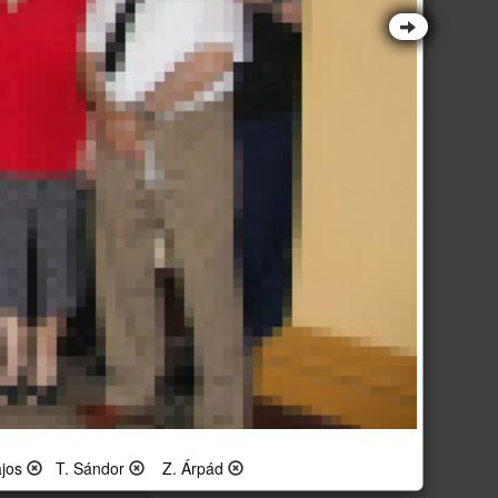
ajos
T. Sándor
Z. Árpád