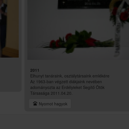
2011
Elhunyt tanáraink, osztálytársaink emlékére
Az 1963-ban végzett diákjaink nevében
adományozta az Erdélyieket Segítő Ötök
Társasága 2011.04.20.
pets
Nyomot hagyok