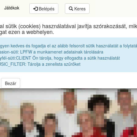
Játékok
Belépés
Keres
al sütik (cookies) használatával javítja szórakozását, m
Brassai Sámuel Líceum
egykori diákjai
ogat ezen a webhelyen.
egyen kedves és fogadja el az alább felsorolt sütik használatát a folytat
Iskola képek
ssion-süti: LPFW a munkamenet adatainak tárolására
fél-süti:CLIENT Ön tárolja, hogy elfogadta a sütik használatát
SIC_FILTER: Tárolja a zenelista szűrőket
37
21
Bezár
tések
Kordokumentumok
Médiavisszhang
rtalmukat. Ha szeretnéd teljes felbontásban látni őket, akkor a "Belép