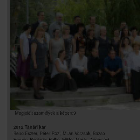
Megjelölt személyek a képen:9
2012 Tanári kar
Beno Eszter, Péter Rozi, Milan Vorzsak, Bazso
Ferenc, Boglarka Palko, Miklós Márta, Angyalosi