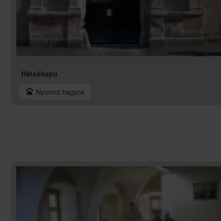
Hátsókapu
pets
Nyomot hagyok