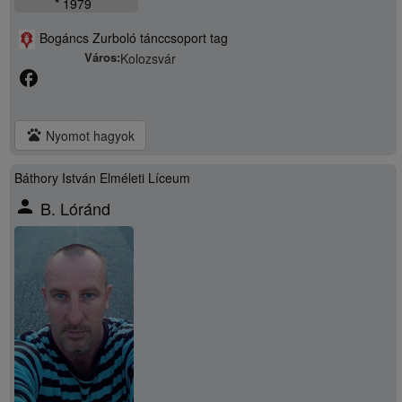
* 1979
Bogáncs Zurboló tánccsoport tag
Város:
Kolozsvár
facebook
pets
Nyomot hagyok
Báthory István Elméleti Líceum
person
B. Lóránd