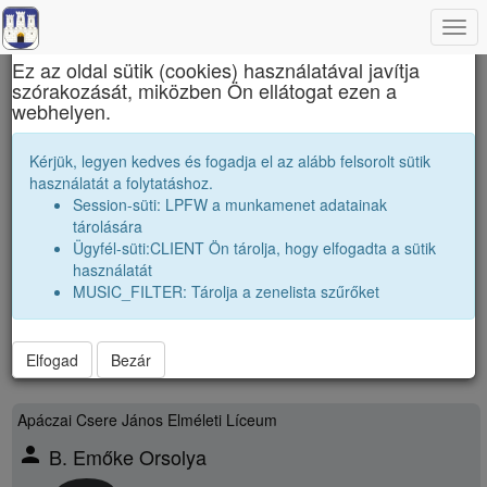
Togg
×
navi
Ez az oldal sütik (cookies) használatával javítja
szórakozását, miközben Ön ellátogat ezen a
Erdélyi liceumok gimnáziumok kollégiumok
webhelyen.
Bogáncs Zurboló tagok:205
Kérjük, legyen kedves és fogadja el az alább felsorolt sütik
használatát a folytatáshoz.
Session-süti: LPFW a munkamenet adatainak
BOGÁNCS-ZURBOLÓ egyesület tagjai.
tárolására
Internet elérhetőség a
Bogáncs
néptáncegyüttes és a
Zurboló
Ügyfél-süti:CLIENT Ön tárolja, hogy elfogadta a sütik
táncegyüttes.
használatát
Facebook oldalon
MUSIC_FILTER: Tárolja a zenelista szűrőket
Oldalok:2/9
25-48
Elfogad
Bezár
Apáczai Csere János Elméleti Líceum
person
B. Emőke Orsolya