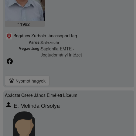
* 1992
Bogáncs Zurboló tánccsoport tag
Város:
Kolozsvár
Végzettség:
Sapientia EMTE -
Jogtudományi Intézet
facebook
pets
Nyomot hagyok
Apáczai Csere János Elméleti Líceum
person
E. Melinda Orsolya