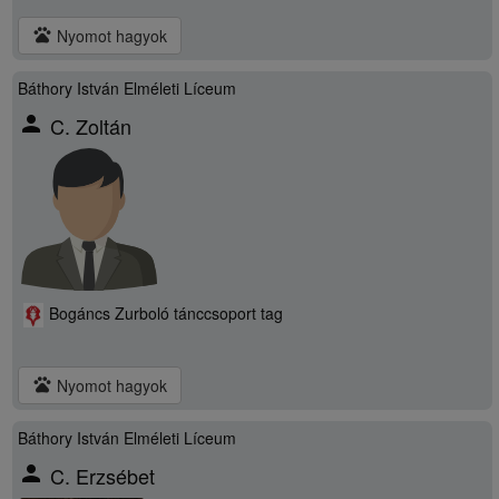
pets
Nyomot hagyok
Báthory István Elméleti Líceum
person
C. Zoltán
Bogáncs Zurboló tánccsoport tag
pets
Nyomot hagyok
Báthory István Elméleti Líceum
person
C. Erzsébet