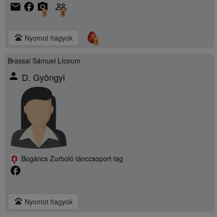
email
facebook
camera_alt
people_outline
1
3
pets
Nyomot hagyok
1
Brassai Sámuel Líceum
person
D. Gyöngyi
Bogáncs Zurboló tánccsoport tag
facebook
pets
Nyomot hagyok