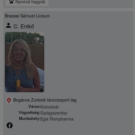
pets
Nyomot hagyok
Brassai Sámuel Líceum
person
C. Enikő
Bogáncs Zurboló tánccsoport tag
Város:
Kolozsvár
Végzettség:
Gyógyszerész
Munkahely:
Egis Rompharma
facebook