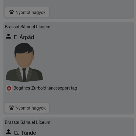
pets
Nyomot hagyok
Brassai Sámuel Líceum
person
F. Árpád
Bogáncs Zurboló tánccsoport tag
pets
Nyomot hagyok
Brassai Sámuel Líceum
person
G. Tünde