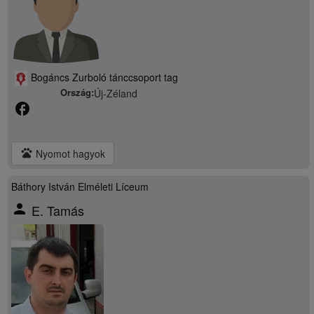
Bogáncs Zurboló tánccsoport tag
Ország:
Új-Zéland
facebook
pets
Nyomot hagyok
Báthory István Elméleti Líceum
person
E. Tamás