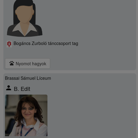
Bogáncs Zurboló tánccsoport tag
pets
Nyomot hagyok
Brassai Sámuel Líceum
person
B. Edit