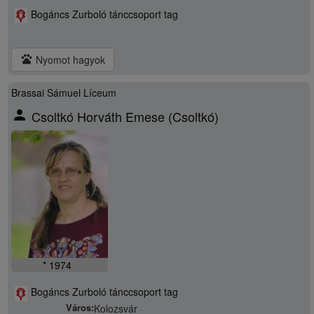
Bogáncs Zurboló tánccsoport tag
pets
Nyomot hagyok
Brassai Sámuel Líceum
person
Csoltkó Horváth Emese (Csoltkó)
* 1974
Bogáncs Zurboló tánccsoport tag
Város:
Kolozsvár