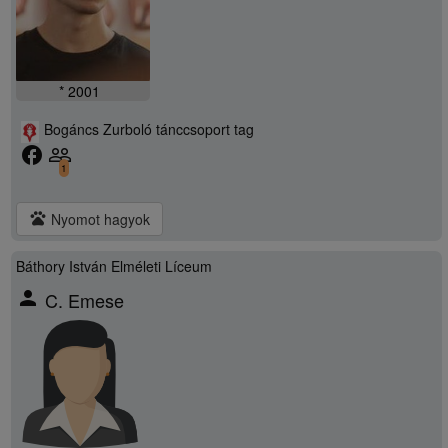
* 2001
Bogáncs Zurboló tánccsoport tag
facebook
people_outline
1
pets
Nyomot hagyok
Báthory István Elméleti Líceum
person
C. Emese