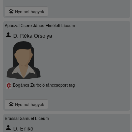
pets
Nyomot hagyok
Apáczai Csere János Elméleti Líceum
person
D. Réka Orsolya
Bogáncs Zurboló tánccsoport tag
pets
Nyomot hagyok
Brassai Sámuel Líceum
person
D. Enikő