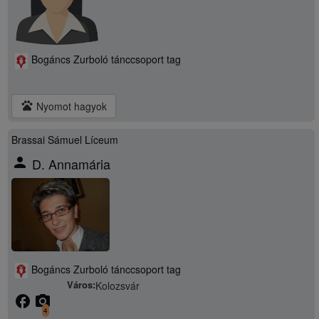
Bogáncs Zurboló tánccsoport tag
pets
Nyomot hagyok
Brassai Sámuel Líceum
person
D. Annamária
Bogáncs Zurboló tánccsoport tag
Város:
Kolozsvár
facebook
camera_alt
4