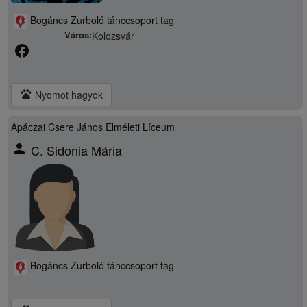
Bogáncs Zurboló tánccsoport tag
Város:
Kolozsvár
facebook
pets
Nyomot hagyok
Apáczai Csere János Elméleti Líceum
person
C. Sidonia Mária
Bogáncs Zurboló tánccsoport tag