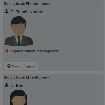
Báthory István Elméleti Líceum
person
D. Tamás Norbert
Bogáncs Zurboló tánccsoport tag
pets
Nyomot hagyok
Báthory István Elméleti Líceum
person
D. Irén