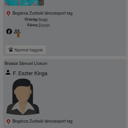
Bogáncs Zurboló tánccsoport tag
Ország:
Svájc
Város:
Zürich
facebook
people_outline
2
pets
Nyomot hagyok
Brassai Sámuel Líceum
person
F. Eszter Kinga
Bogáncs Zurboló tánccsoport tag