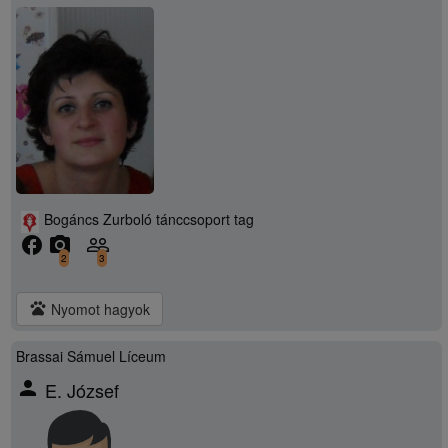
Bogáncs Zurboló tánccsoport tag
facebook
camera_alt
people_outline
2
3
pets
Nyomot hagyok
Brassai Sámuel Líceum
person
E. József