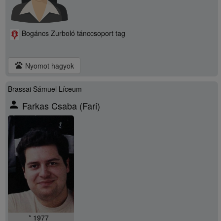
Bogáncs Zurboló tánccsoport tag
pets
Nyomot hagyok
Brassai Sámuel Líceum
person
Farkas Csaba (Fari)
* 1977