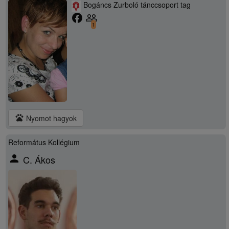
Bogáncs Zurboló tánccsoport tag
facebook
people_outline
1
pets
Nyomot hagyok
Református Kollégium
person
C. Ákos