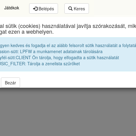
Játékok
Belépés
Keres
al sütik (cookies) használatával javítja szórakozását, m
Tamási Áron Gimnázium
egykori diákjai
ogat ezen a webhelyen.
egyen kedves és fogadja el az alább felsorolt sütik használatát a folytat
Osztályfelelősők
ssion-süti: LPFW a munkamenet adatainak tárolására
fél-süti:CLIENT Ön tárolja, hogy elfogadta a sütik használatát
SIC_FILTER: Tárolja a zenelista szűrőket
Bezár