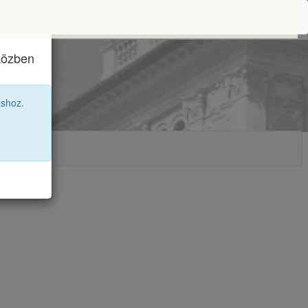
iközben
áshoz.