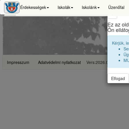
Érdekességek
Iskolák
Iskolánk
Üzenőfal
×
Ez az old
Ön ellát
Kérjük, l
Se
Ügy
MU
Impresszum
Adatvédelmi nyilatkozat
Vers:2026.06.23
Elfogad