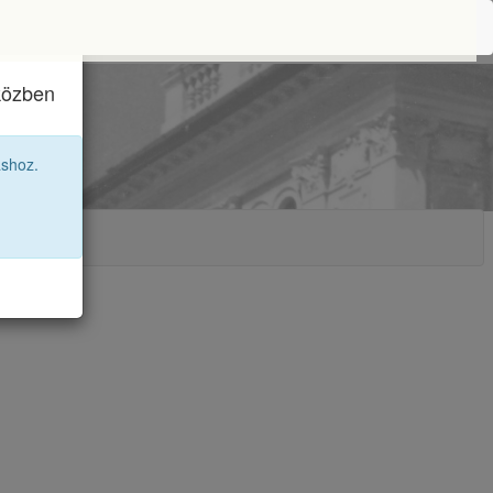
iközben
ai
áshoz.