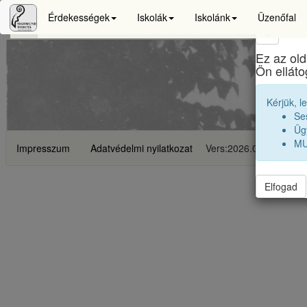
Érdekességek
Iskolák
Iskolánk
Üzenőfal
×
Ez az old
S
Ön ellát
Kérjük, l
Se
Ügy
MU
Impresszum
Adatvédelmi nyilatkozat
Vers:2026.06.23
Elfogad