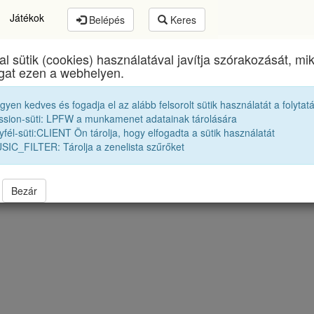
Játékok
Belépés
Keres
al sütik (cookies) használatával javítja szórakozását, m
igismund Toduță Zenei Főgimnázium
egykori diákj
ogat ezen a webhelyen.
egyen kedves és fogadja el az alább felsorolt sütik használatát a folytat
Osztályfelelősők
ssion-süti: LPFW a munkamenet adatainak tárolására
fél-süti:CLIENT Ön tárolja, hogy elfogadta a sütik használatát
SIC_FILTER: Tárolja a zenelista szűrőket
Bezár