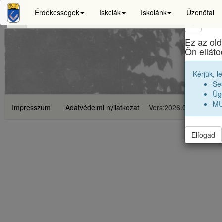
Érdekességek
Iskolák
Iskolánk
Üzenőfal
×
Ez az old
Ön ellát
Kérjük, l
Se
Ügy
MU
Impresszum
Adatvédelmi nyilatkozat
Vers:2026.06.23
Elfogad