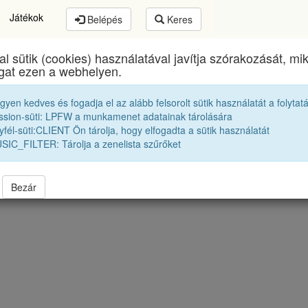
Játékok
Belépés
Keres
al sütik (cookies) használatával javítja szórakozását, m
Bolyai Farkas Elméleti Líceum
egykori diákjai
ogat ezen a webhelyen.
egyen kedves és fogadja el az alább felsorolt sütik használatát a folytat
Bolyai Farkas Emlékdíj díjasok
ssion-süti: LPFW a munkamenet adatainak tárolására
fél-süti:CLIENT Ön tárolja, hogy elfogadta a sütik használatát
SIC_FILTER: Tárolja a zenelista szűrőket
Bezár