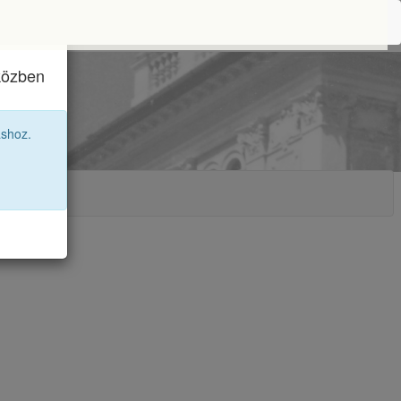
iközben
áshoz.